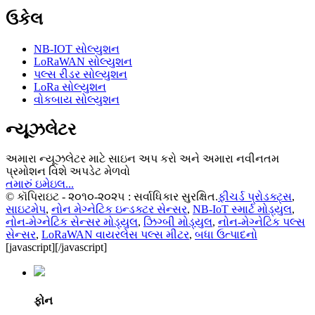
ઉકેલ
NB-IOT સોલ્યુશન
LoRaWAN સોલ્યુશન
પલ્સ રીડર સોલ્યુશન
LoRa સોલ્યુશન
વોકબાય સોલ્યુશન
ન્યૂઝલેટર
અમારા ન્યૂઝલેટર માટે સાઇન અપ કરો અને અમારા નવીનતમ
પ્રમોશન વિશે અપડેટ મેળવો
તમારું ઇમેઇલ...
© કૉપિરાઇટ - ૨૦૧૦-૨૦૨૫ : સર્વાધિકાર સુરક્ષિત.
ફીચર્ડ પ્રોડક્ટ્સ
,
સાઇટમેપ
,
નોન મેગ્નેટિક ઇન્ડક્ટર સેન્સર
,
NB-IoT સ્માર્ટ મોડ્યુલ
,
નોન-મેગ્નેટિક સેન્સર મોડ્યુલ
,
ઝિગ્બી મોડ્યુલ
,
નોન-મેગ્નેટિક પલ્સ
સેન્સર
,
LoRaWAN વાયરલેસ પલ્સ મીટર
,
બધા ઉત્પાદનો
[javascript]
[/javascript]
ફોન