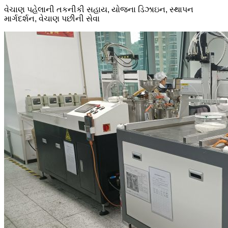
વેચાણ પહેલાની તકનીકી સહાય, યોજના ડિઝાઇન, સ્થાપન
માર્ગદર્શન, વેચાણ પછીની સેવા