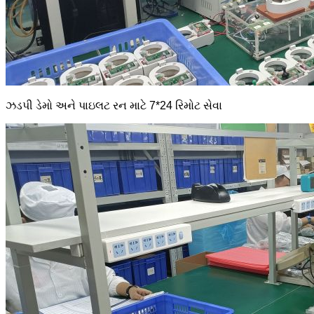
ઝડપી ડેમો અને પાઇલટ રન માટે 7*24 રિમોટ સેવા