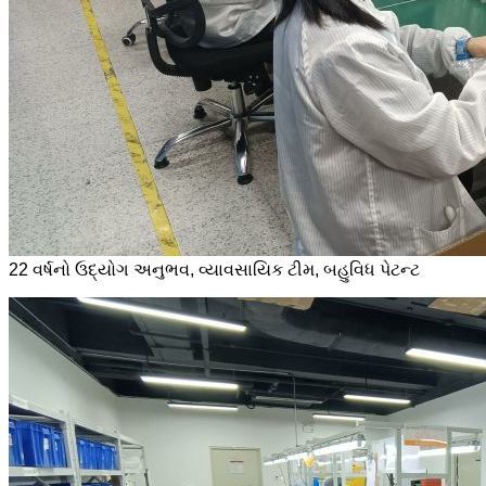
22 વર્ષનો ઉદ્યોગ અનુભવ, વ્યાવસાયિક ટીમ, બહુવિધ પેટન્ટ