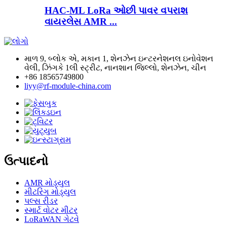
HAC-ML LoRa ઓછી પાવર વપરાશ
વાયરલેસ AMR ...
માળ 9, બ્લોક એ, મકાન 1, શેનઝેન ઇન્ટરનેશનલ ઇનોવેશન
વેલી, ઝિંગકે 1લી સ્ટ્રીટ, નાનશાન જિલ્લો, શેનઝેન, ચીન
+86 18565749800
liyy@rf-module-china.com
ઉત્પાદનો
AMR મોડ્યુલ
મીટરિંગ મોડ્યુલ
પલ્સ રીડર
સ્માર્ટ વોટર મીટર
LoRaWAN ગેટવે