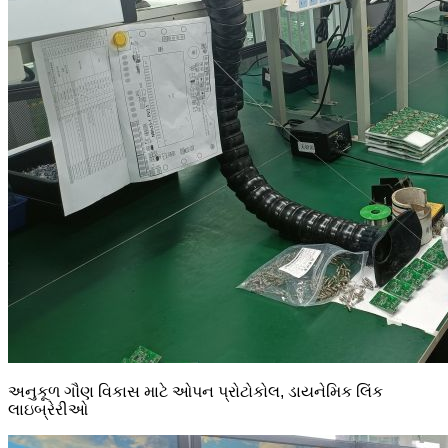
અનુકૂળ ગૌણ વિકાસ માટે ઓપન પ્રોટોકોલ, ડાયનેમિક લિંક
લાઇબ્રેરીઓ