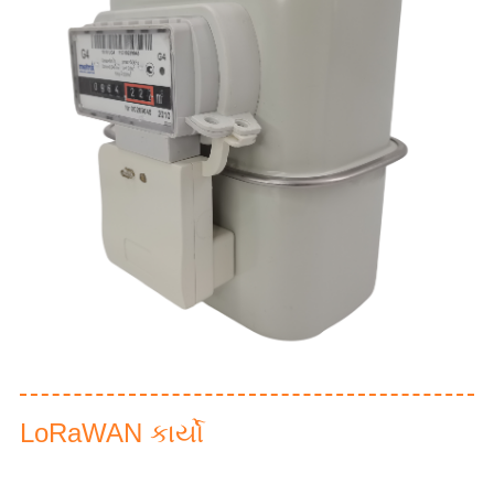
LoRaWAN કાર્યો