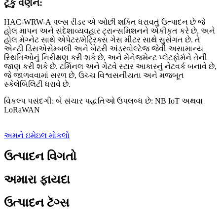
ટૂંકું વર્ણન:
HAC-WRW-A પલ્સ રીડર એ ઓછી શક્તિ ધરાવતું ઉત્પાદન છે જે
હોલ માપન અને સંદેશાવ્યવહાર ટ્રાન્સમિશનને એકીકૃત કરે છે, અને
હોલ મેગ્નેટ સાથે એપેટર/મેટ્રિક્સ ગેસ મીટર સાથે સુસંગત છે. તે
એન્ટી ડિસએસેમ્બલી અને બેટરી અંડરવોલ્ટેજ જેવી અસામાન્ય
સ્થિતિઓનું નિરીક્ષણ કરી શકે છે, અને મેનેજમેન્ટ પ્લેટફોર્મને તેની
જાણ કરી શકે છે. ટર્મિનલ અને ગેટવે સ્ટાર આકારનું નેટવર્ક બનાવે છે,
જે જાળવવામાં સરળ છે, ઉચ્ચ વિશ્વસનીયતા અને મજબૂત
સ્કેલેબિલિટી ધરાવે છે.
વિકલ્પ પસંદગી: બે સંચાર પદ્ધતિઓ ઉપલબ્ધ છે: NB IoT અથવા
LoRaWAN
અમને ઇમેઇલ મોકલો
ઉત્પાદન વિગતો
અમારા ફાયદા
ઉત્પાદન ટૅગ્સ