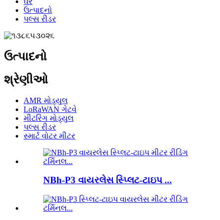
ઘર
ઉત્પાદનો
પલ્સ રીડર
ઉત્પાદનો
શ્રેણીઓ
AMR મોડ્યુલ
LoRaWAN ગેટવે
મીટરિંગ મોડ્યુલ
પલ્સ રીડર
સ્માર્ટ વોટર મીટર
NBh-P3 વાયરલેસ સ્પ્લિટ-ટાઇપ ...