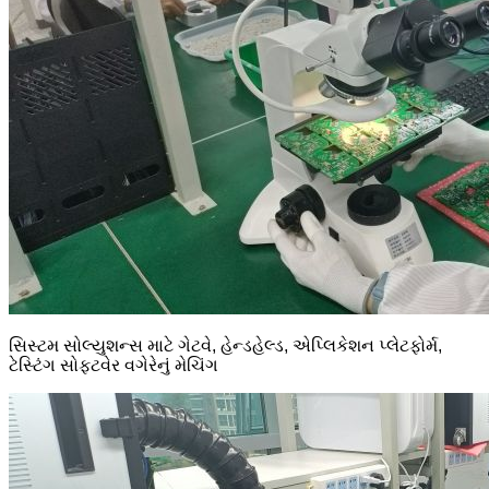
સિસ્ટમ સોલ્યુશન્સ માટે ગેટવે, હેન્ડહેલ્ડ, એપ્લિકેશન પ્લેટફોર્મ,
ટેસ્ટિંગ સોફ્ટવેર વગેરેનું મેચિંગ