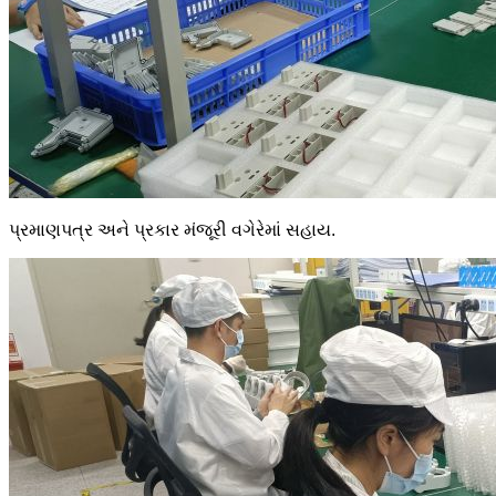
પ્રમાણપત્ર અને પ્રકાર મંજૂરી વગેરેમાં સહાય.