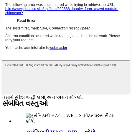
તમારો સંદેશ અહીં લખો અને અમને મોકલો.
સંબંધિત વસ્તુઓ