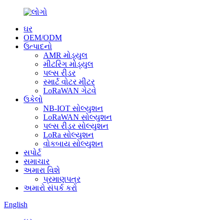
ઘર
OEM/ODM
ઉત્પાદનો
AMR મોડ્યુલ
મીટરિંગ મોડ્યુલ
પલ્સ રીડર
સ્માર્ટ વોટર મીટર
LoRaWAN ગેટવે
ઉકેલો
NB-IOT સોલ્યુશન
LoRaWAN સોલ્યુશન
પલ્સ રીડર સોલ્યુશન
LoRa સોલ્યુશન
વોકબાય સોલ્યુશન
સપોર્ટ
સમાચાર
અમારા વિશે
પ્રમાણપત્ર
અમારો સંપર્ક કરો
English