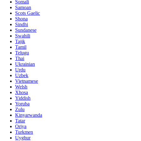
Somali
Samoan
Scots Gaelic
Shona
Sindhi
Sundanese
Swahili
Tajik
Tamil
Telugu
Thai
Ukrainian
Urdu
Uzbek
Vietnamese
Welsh
Xhosa
Yiddish
Yoruba
Zulu
Kinyarwanda
Tatar
Oriya
Turkmen
Uyghur