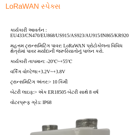
LoRaWAN સ્પેક્સ
કાર્યકારી આવર્તન :
EU433/CN470/EU868/US915/AS923/AU915/IN865/KR920
મહત્તમ ટ્રાન્સમિટિંગ પાવર: LoRaWAN પ્રોટોકોલના વિવિધ
ક્ષેત્રોમાં પાવર મર્યાદાની જરૂરિયાતોનું પાલન કરો.
કાર્યકારી તાપમાન: -20℃~+55℃
વર્કિંગ વોલ્ટેજ:+3.2V~+3.8V
ટ્રાન્સમિટિંગ અંતર:> 10 કિમી
બેટરી લાઇફ:> એક ER18505 બેટરી સાથે 8 વર્ષ
વોટરપ્રૂફ ગ્રેડ: IP68