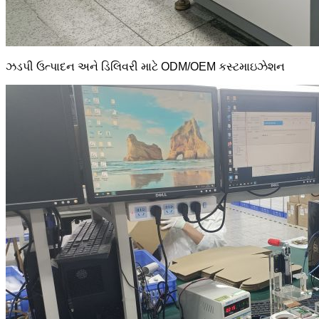
ઝડપી ઉત્પાદન અને ડિલિવરી માટે ODM/OEM કસ્ટમાઇઝેશન