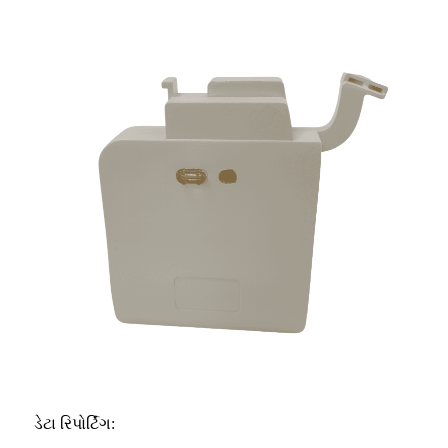
ડેટા રિપોર્ટિંગ: