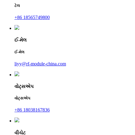
ટેલ
+86 18565749800
ઈ-મેલ
ઈ-મેલ
liyy@rf-module-china.com
વોટ્સએપ
વોટ્સએપ
+86 18038167836
વીચેટ