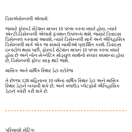
ડિસએસેમ્બલી એલાર્મ:
જ્યારે ફોરવર્ડ રોટેશન માપન 10 પલ્સ કરતા વધારે હોય, ત્યારે
એન્ટી-ડિસેમ્બલી એલાર્મ ફંક્શન ઉપલબ્ધ થશે. જ્યારે ડિવાઇસ
ડિસેમ્બલ કરવામાં આવશે, ત્યારે ડિસેમ્બલી માર્ક અને ઐતિહાસિક
ડિસેમ્બલી માર્ક એક જ સમયે ખામીઓ પ્રદર્શિત કરશે. ડિવાઇસ
ઇન્સ્ટોલ થયા પછી, ફોરવર્ડ રોટેશન માપન 10 પલ્સ કરતા વધારે
હોય છે અને નોન-મેગ્નેટિક મોડ્યુલ સાથેનો સંચાર સામાન્ય હોય
છે, ડિસેમ્બલી ફોલ્ટ સાફ થઈ જશે.
માસિક અને વાર્ષિક સ્થિર ડેટા સ્ટોરેજ
તે છેલ્લા 128 મહિનાના 10 વર્ષના વાર્ષિક સ્થિર ડેટા અને માસિક
સ્થિર ડેટાને બચાવી શકે છે, અને ક્લાઉડ પ્લેટફોર્મ ઐતિહાસિક
ડેટાને ક્વેરી કરી શકે છે.
પરિમાણો સેટિંગ: