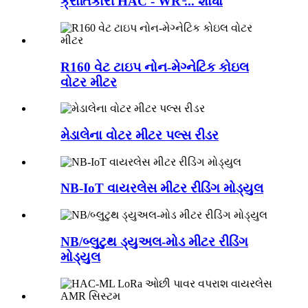
ક્રાંતિકારી HAC - WR ̵... શોધો
R160 વેટ ટાઇપ નોન-મેગ્નેટિક કોઇલ
વોટર મીટર
મેડાલેના વોટર મીટર પલ્સ રીડર
NB-IoT વાયરલેસ મીટર રીડિંગ મોડ્યુલ
NB/બ્લુટુથ ડ્યુઅલ-મોડ મીટર રીડિંગ
મોડ્યુલ