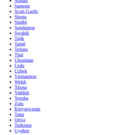
Somali
Samoan
Scots Gaelic
Shona
Sindhi
Sundanese
Swahili
Tajik
Tamil
Telugu
Thai
Ukrainian
Urdu
Uzbek
Vietnamese
Welsh
Xhosa
Yiddish
Yoruba
Zulu
Kinyarwanda
Tatar
Oriya
Turkmen
Uyghur