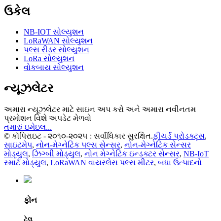
ઉકેલ
NB-IOT સોલ્યુશન
LoRaWAN સોલ્યુશન
પલ્સ રીડર સોલ્યુશન
LoRa સોલ્યુશન
વોકબાય સોલ્યુશન
ન્યૂઝલેટર
અમારા ન્યૂઝલેટર માટે સાઇન અપ કરો અને અમારા નવીનતમ
પ્રમોશન વિશે અપડેટ મેળવો
તમારું ઇમેઇલ...
© કૉપિરાઇટ - ૨૦૧૦-૨૦૨૫ : સર્વાધિકાર સુરક્ષિત.
ફીચર્ડ પ્રોડક્ટ્સ
,
સાઇટમેપ
,
નોન-મેગ્નેટિક પલ્સ સેન્સર
,
નોન-મેગ્નેટિક સેન્સર
મોડ્યુલ
,
ઝિગ્બી મોડ્યુલ
,
નોન મેગ્નેટિક ઇન્ડક્ટર સેન્સર
,
NB-IoT
સ્માર્ટ મોડ્યુલ
,
LoRaWAN વાયરલેસ પલ્સ મીટર
,
બધા ઉત્પાદનો
ફોન
ટેલ