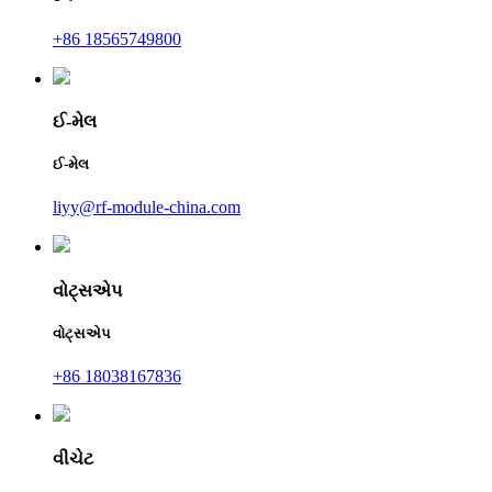
+86 18565749800
ઈ-મેલ
ઈ-મેલ
liyy@rf-module-china.com
વોટ્સએપ
વોટ્સએપ
+86 18038167836
વીચેટ