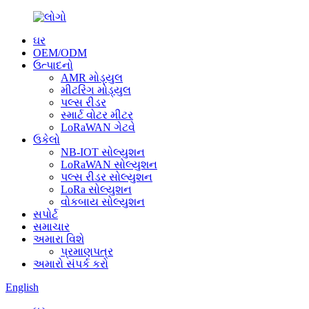
ઘર
OEM/ODM
ઉત્પાદનો
AMR મોડ્યુલ
મીટરિંગ મોડ્યુલ
પલ્સ રીડર
સ્માર્ટ વોટર મીટર
LoRaWAN ગેટવે
ઉકેલો
NB-IOT સોલ્યુશન
LoRaWAN સોલ્યુશન
પલ્સ રીડર સોલ્યુશન
LoRa સોલ્યુશન
વોકબાય સોલ્યુશન
સપોર્ટ
સમાચાર
અમારા વિશે
પ્રમાણપત્ર
અમારો સંપર્ક કરો
English