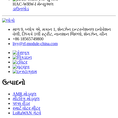
HAC-WRW-I મેન્યુઅલ
ડાઉનલોડ
માળ 9, બ્લોક એ, મકાન 1, શેનઝેન ઇન્ટરનેશનલ ઇનોવેશન
વેલી, ઝિંગકે 1લી સ્ટ્રીટ, નાનશાન જિલ્લો, શેનઝેન, ચીન
+86 18565749800
liyy@rf-module-china.com
ઉત્પાદનો
AMR મોડ્યુલ
મીટરિંગ મોડ્યુલ
પલ્સ રીડર
સ્માર્ટ વોટર મીટર
LoRaWAN ગેટવે