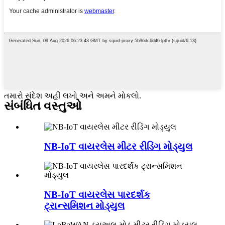
તમારો સંદેશ અહીં લખો અને અમને મોકલો.
સંબંધિત વસ્તુઓ
NB-IoT વાયરલેસ મીટર રીડિંગ મોડ્યુલ
NB-IoT વાયરલેસ પારદર્શક
ટ્રાન્સમિશન મોડ્યુલ