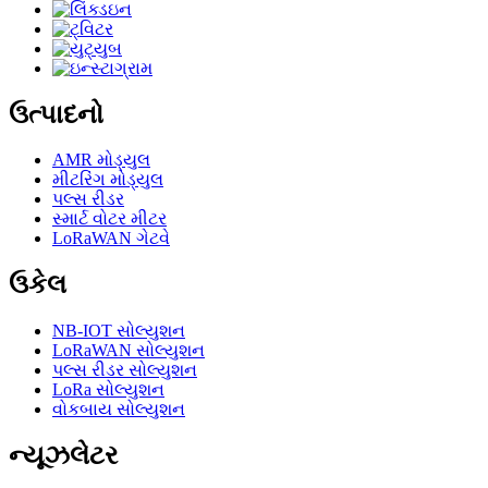
ઉત્પાદનો
AMR મોડ્યુલ
મીટરિંગ મોડ્યુલ
પલ્સ રીડર
સ્માર્ટ વોટર મીટર
LoRaWAN ગેટવે
ઉકેલ
NB-IOT સોલ્યુશન
LoRaWAN સોલ્યુશન
પલ્સ રીડર સોલ્યુશન
LoRa સોલ્યુશન
વોકબાય સોલ્યુશન
ન્યૂઝલેટર