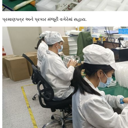
પ્રમાણપત્ર અને પ્રકાર મંજૂરી વગેરેમાં સહાય.