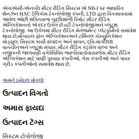
એચએસી-એનબી
t
મીટર રીડિંગ સિસ્ટમ એ NB-I પર આધારિત
શેનઝેન HAC ટેલિકોમ ટેકનોલોજી કંપની, LTD દ્વારા વિકસાવવામાં
આવેલ ઓછી શક્તિવાળા બુદ્ધિશાળી રિમોટ મીટર રીડિંગ
એપ્લિકેશનનો એકંદર ઉકેલ છે.
o
ટી ટેકનોલોજી
અને બ્લૂટૂથ
ટેકનોલોજી
. આ ઉકેલમાં મીટર રીડિંગ મેનેજમેન્ટ પ્લેટફોર્મનો સમાવેશ
થાય છે,
મોબાઇલ ફોન એપ્લિકેશન
અને ટર્મિનલ કોમ્યુનિકેશન
મોડ્યુલ. સિસ્ટમ કાર્યો સંપાદન અને માપન, દ્વિ-માર્ગી
NB
વાતચીત
અને બ્લૂટૂથ સંચાર
, મીટર રીડિંગ કંટ્રોલ વાલ્વ અને
નજીકની જાળવણી વગેરે
વિવિધ જરૂરિયાતો
વાયરલેસ મીટર રીડિંગ
એપ્લિકેશન માટે પાણી પુરવઠા કંપનીઓ, ગેસ કંપનીઓ અને પાવર
ગ્રીડ કંપનીઓનો સમાવેશ થાય છે.
અમને ઇમેઇલ મોકલો
ઉત્પાદન વિગતો
અમારા ફાયદા
ઉત્પાદન ટૅગ્સ
સિસ્ટમ ટોપોલોજી