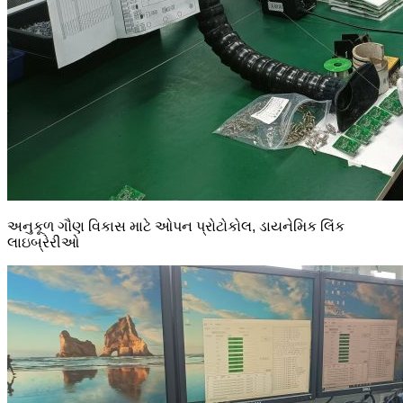
અનુકૂળ ગૌણ વિકાસ માટે ઓપન પ્રોટોકોલ, ડાયનેમિક લિંક
લાઇબ્રેરીઓ