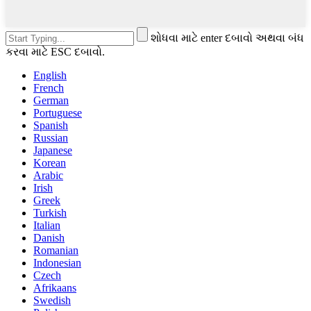
શોધવા માટે enter દબાવો અથવા બંધ
કરવા માટે ESC દબાવો.
English
French
German
Portuguese
Spanish
Russian
Japanese
Korean
Arabic
Irish
Greek
Turkish
Italian
Danish
Romanian
Indonesian
Czech
Afrikaans
Swedish