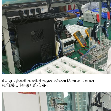
વેચાણ પહેલાની તકનીકી સહાય, યોજના ડિઝાઇન, સ્થાપન
માર્ગદર્શન, વેચાણ પછીની સેવા