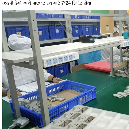
ઝડપી ડેમો અને પાઇલટ રન માટે 7*24 રિમોટ સેવા