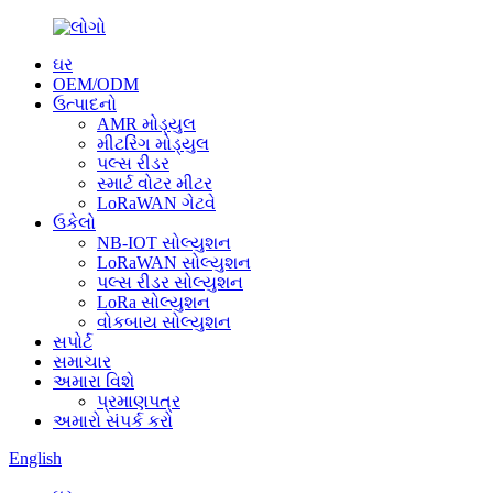
ઘર
OEM/ODM
ઉત્પાદનો
AMR મોડ્યુલ
મીટરિંગ મોડ્યુલ
પલ્સ રીડર
સ્માર્ટ વોટર મીટર
LoRaWAN ગેટવે
ઉકેલો
NB-IOT સોલ્યુશન
LoRaWAN સોલ્યુશન
પલ્સ રીડર સોલ્યુશન
LoRa સોલ્યુશન
વોકબાય સોલ્યુશન
સપોર્ટ
સમાચાર
અમારા વિશે
પ્રમાણપત્ર
અમારો સંપર્ક કરો
English