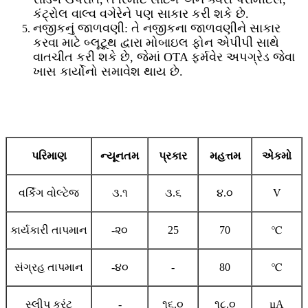
કંટ્રોલ વાલ્વ વગેરેને પણ સાકાર કરી શકે છે.
નજીકનું જાળવણી: તે નજીકના જાળવણીને સાકાર
કરવા માટે બ્લૂટૂથ દ્વારા મોબાઇલ ફોન એપીપી સાથે
વાતચીત કરી શકે છે, જેમાં OTA ફર્મવેર અપગ્રેડ જેવા
ખાસ કાર્યોનો સમાવેશ થાય છે.
પરિમાણ
ન્યૂનતમ
પ્રકાર
મહત્તમ
એકમો
વર્કિંગ વોલ્ટેજ
૩.૧
૩.૬
૪.૦
V
કાર્યકારી તાપમાન
-૨૦
25
70
℃
સંગ્રહ તાપમાન
-૪૦
-
80
℃
સ્લીપ કરંટ
-
૧૬.૦
૧૮.૦
µA