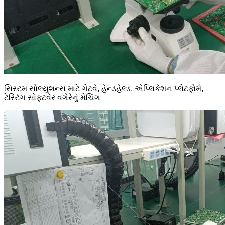
સિસ્ટમ સોલ્યુશન્સ માટે ગેટવે, હેન્ડહેલ્ડ, એપ્લિકેશન પ્લેટફોર્મ,
ટેસ્ટિંગ સોફ્ટવેર વગેરેનું મેચિંગ