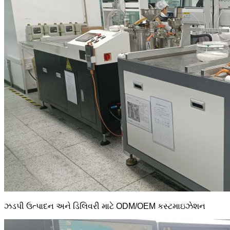
ઝડપી ઉત્પાદન અને ડિલિવરી માટે ODM/OEM કસ્ટમાઇઝેશન