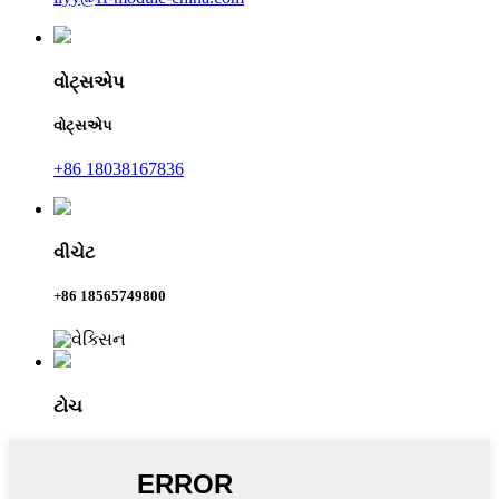
વોટ્સએપ
વોટ્સએપ
+86 18038167836
વીચેટ
+86 18565749800
ટોચ