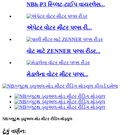
NBh-P3 સ્પ્લિટ-ટાઈપ વાયરલેસ...
એપેટર વોટર મીટર પલ્સ રી...
વોટ માટે ZENNER પલ્સ રીડર...
મેડાલેના વોટર મીટર પલ્સ...
NB/બ્લુટુથ ડ્યુઅલ-મોડ મીટર રીડિંગ મોડ્યુલ
ટૂંકું વર્ણન: