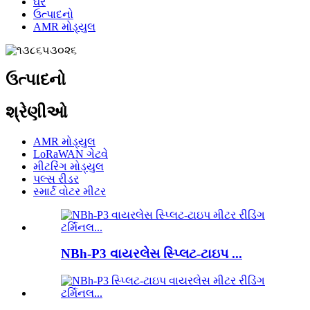
ઘર
ઉત્પાદનો
AMR મોડ્યુલ
ઉત્પાદનો
શ્રેણીઓ
AMR મોડ્યુલ
LoRaWAN ગેટવે
મીટરિંગ મોડ્યુલ
પલ્સ રીડર
સ્માર્ટ વોટર મીટર
NBh-P3 વાયરલેસ સ્પ્લિટ-ટાઇપ ...