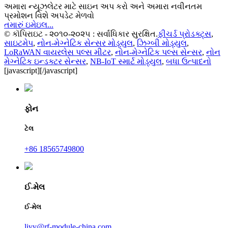
અમારા ન્યૂઝલેટર માટે સાઇન અપ કરો અને અમારા નવીનતમ
પ્રમોશન વિશે અપડેટ મેળવો
તમારું ઇમેઇલ...
© કૉપિરાઇટ - ૨૦૧૦-૨૦૨૫ : સર્વાધિકાર સુરક્ષિત.
ફીચર્ડ પ્રોડક્ટ્સ
,
સાઇટમેપ
,
નોન-મેગ્નેટિક સેન્સર મોડ્યુલ
,
ઝિગ્બી મોડ્યુલ
,
LoRaWAN વાયરલેસ પલ્સ મીટર
,
નોન-મેગ્નેટિક પલ્સ સેન્સર
,
નોન
મેગ્નેટિક ઇન્ડક્ટર સેન્સર
,
NB-IoT સ્માર્ટ મોડ્યુલ
,
બધા ઉત્પાદનો
[javascript]
[/javascript]
ફોન
ટેલ
+86 18565749800
ઈ-મેલ
ઈ-મેલ
liyy@rf-module-china.com