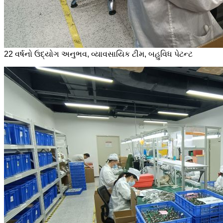
22 વર્ષનો ઉદ્યોગ અનુભવ, વ્યાવસાયિક ટીમ, બહુવિધ પેટન્ટ