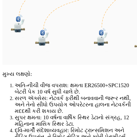
મુખ્ય લક્ષણો:
અતિ-નીચી વીજ વપરાશ: ક્ષમતા ER26500+SPC1520
બેટરી પેક 10 વર્ષ સુધી ચાલે છે.
સરળ ઍક્સેસ: નેટવર્ક ફરીથી બનાવવાની જરૂર નથી,
અને તેનો સીધો ઉપયોગ ઓપરેટરના હાલના નેટવર્કની
મદદથી કરી શકાય છે.
સુપર ક્ષમતા: 10 વર્ષના વાર્ષિક સ્થિર ડેટાનો સંગ્રહ, 12
મહિનાના માસિક સ્થિર ડેટા.
દ્વિ-માર્ગી સંદેશાવ્યવહાર: રિમોટ ટ્રાન્સમિશન અને
રીડિંગ ઉપરાંત, તે રિમોટ સેટિંગ અને ક્વેરી પેરામીટર્સ,