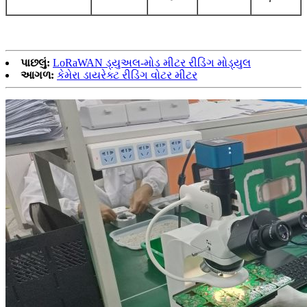
પાછલું:
LoRaWAN ડ્યુઅલ-મોડ મીટર રીડિંગ મોડ્યુલ
આગળ:
કેમેરા ડાયરેક્ટ રીડિંગ વોટર મીટર