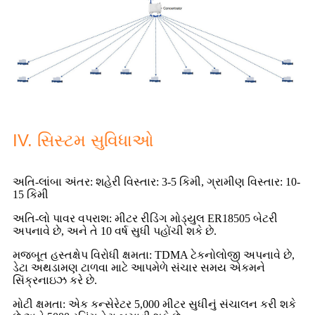
IV. સિસ્ટમ સુવિધાઓ
અતિ-લાંબા અંતર: શહેરી વિસ્તાર: 3-5 કિમી, ગ્રામીણ વિસ્તાર: 10-
15 કિમી
અતિ-લો પાવર વપરાશ: મીટર રીડિંગ મોડ્યુલ ER18505 બેટરી
અપનાવે છે, અને તે 10 વર્ષ સુધી પહોંચી શકે છે.
મજબૂત હસ્તક્ષેપ વિરોધી ક્ષમતા: TDMA ટેકનોલોજી અપનાવે છે,
ડેટા અથડામણ ટાળવા માટે આપમેળે સંચાર સમય એકમને
સિંક્રનાઇઝ કરે છે.
મોટી ક્ષમતા: એક કન્સેરેટર 5,000 મીટર સુધીનું સંચાલન કરી શકે