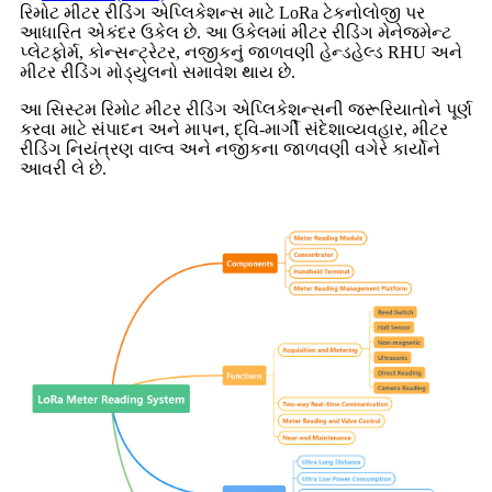
રિમોટ મીટર રીડિંગ એપ્લિકેશન્સ માટે LoRa ટેકનોલોજી પર
આધારિત એકંદર ઉકેલ છે. આ ઉકેલમાં મીટર રીડિંગ મેનેજમેન્ટ
પ્લેટફોર્મ, કોન્સન્ટ્રેટર, નજીકનું જાળવણી હેન્ડહેલ્ડ RHU અને
મીટર રીડિંગ મોડ્યુલનો સમાવેશ થાય છે.
આ સિસ્ટમ રિમોટ મીટર રીડિંગ એપ્લિકેશન્સની જરૂરિયાતોને પૂર્ણ
કરવા માટે સંપાદન અને માપન, દ્વિ-માર્ગી સંદેશાવ્યવહાર, મીટર
રીડિંગ નિયંત્રણ વાલ્વ અને નજીકના જાળવણી વગેરે કાર્યોને
આવરી લે છે.