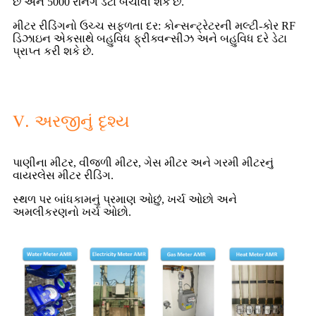
છે અને 5000 રનિંગ ડેટા બચાવી શકે છે.
મીટર રીડિંગનો ઉચ્ચ સફળતા દર: કોન્સન્ટ્રેટરની મલ્ટી-કોર RF
ડિઝાઇન એકસાથે બહુવિધ ફ્રીક્વન્સીઝ અને બહુવિધ દરે ડેટા
પ્રાપ્ત કરી શકે છે.
Ⅴ. અરજીનું દૃશ્ય
પાણીના મીટર, વીજળી મીટર, ગેસ મીટર અને ગરમી મીટરનું
વાયરલેસ મીટર રીડિંગ.
સ્થળ પર બાંધકામનું પ્રમાણ ઓછું, ખર્ચ ઓછો અને
અમલીકરણનો ખર્ચ ઓછો.