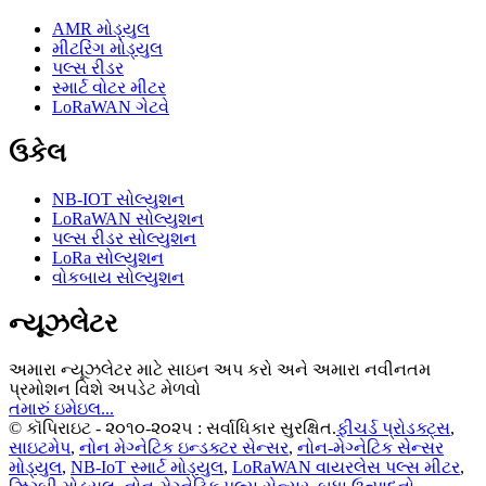
AMR મોડ્યુલ
મીટરિંગ મોડ્યુલ
પલ્સ રીડર
સ્માર્ટ વોટર મીટર
LoRaWAN ગેટવે
ઉકેલ
NB-IOT સોલ્યુશન
LoRaWAN સોલ્યુશન
પલ્સ રીડર સોલ્યુશન
LoRa સોલ્યુશન
વોકબાય સોલ્યુશન
ન્યૂઝલેટર
અમારા ન્યૂઝલેટર માટે સાઇન અપ કરો અને અમારા નવીનતમ
પ્રમોશન વિશે અપડેટ મેળવો
તમારું ઇમેઇલ...
© કૉપિરાઇટ - ૨૦૧૦-૨૦૨૫ : સર્વાધિકાર સુરક્ષિત.
ફીચર્ડ પ્રોડક્ટ્સ
,
સાઇટમેપ
,
નોન મેગ્નેટિક ઇન્ડક્ટર સેન્સર
,
નોન-મેગ્નેટિક સેન્સર
મોડ્યુલ
,
NB-IoT સ્માર્ટ મોડ્યુલ
,
LoRaWAN વાયરલેસ પલ્સ મીટર
,