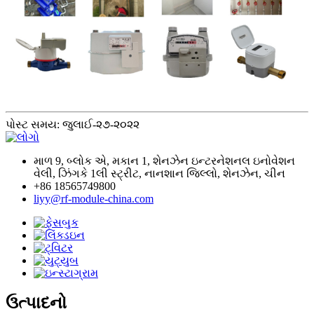
પોસ્ટ સમય: જુલાઈ-૨૭-૨૦૨૨
માળ 9, બ્લોક એ, મકાન 1, શેનઝેન ઇન્ટરનેશનલ ઇનોવેશન
વેલી, ઝિંગકે 1લી સ્ટ્રીટ, નાનશાન જિલ્લો, શેનઝેન, ચીન
+86 18565749800
liyy@rf-module-china.com
ઉત્પાદનો