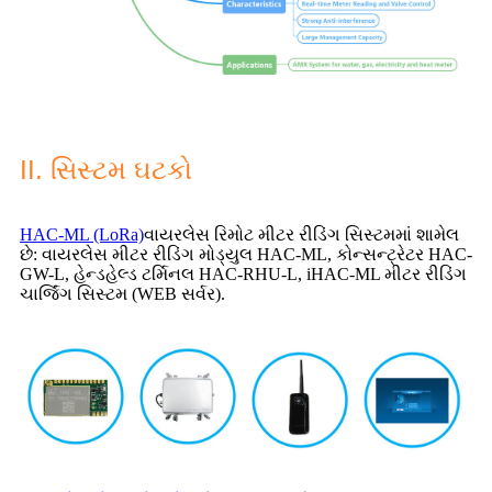
II. સિસ્ટમ ઘટકો
HAC-ML (LoRa)
વાયરલેસ રિમોટ મીટર રીડિંગ સિસ્ટમમાં શામેલ
છે: વાયરલેસ મીટર રીડિંગ મોડ્યુલ HAC-ML, કોન્સન્ટ્રેટર HAC-
GW-L, હેન્ડહેલ્ડ ટર્મિનલ HAC-RHU-L, iHAC-ML મીટર રીડિંગ
ચાર્જિંગ સિસ્ટમ (WEB સર્વર).