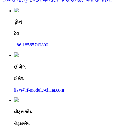
ઝિગ્બી મોડ્યુલ
,
નોન-મેગ્નેટિક પલ્સ સેન્સર
,
બધા ઉત્પાદનો
ફોન
ટેલ
+86 18565749800
ઈ-મેલ
ઈ-મેલ
liyy@rf-module-china.com
વોટ્સએપ
વોટ્સએપ