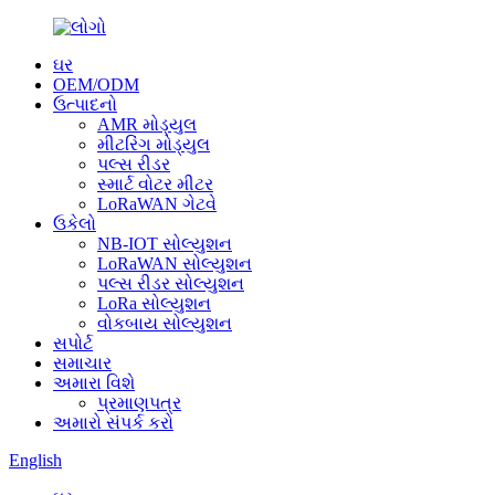
ઘર
OEM/ODM
ઉત્પાદનો
AMR મોડ્યુલ
મીટરિંગ મોડ્યુલ
પલ્સ રીડર
સ્માર્ટ વોટર મીટર
LoRaWAN ગેટવે
ઉકેલો
NB-IOT સોલ્યુશન
LoRaWAN સોલ્યુશન
પલ્સ રીડર સોલ્યુશન
LoRa સોલ્યુશન
વોકબાય સોલ્યુશન
સપોર્ટ
સમાચાર
અમારા વિશે
પ્રમાણપત્ર
અમારો સંપર્ક કરો
English