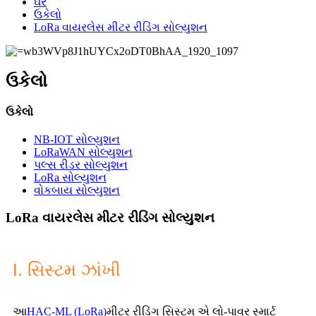
ઘર
ઉકેલો
LoRa વાયરલેસ મીટર રીડિંગ સોલ્યુશન
ઉકેલો
ઉકેલો
NB-IOT સોલ્યુશન
LoRaWAN સોલ્યુશન
પલ્સ રીડર સોલ્યુશન
LoRa સોલ્યુશન
વોકબાય સોલ્યુશન
LoRa વાયરલેસ મીટર રીડિંગ સોલ્યુશન
I. સિસ્ટમ ઝાંખી
આ
HAC-ML (LoRa)
મીટર રીડિંગ સિસ્ટમ એ લો-પાવર સ્માર્ટ