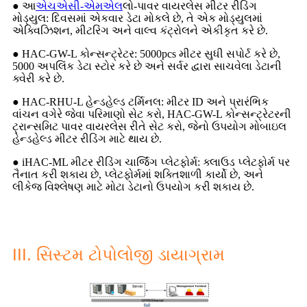
● આ
એચએસી-એમએલ
લો-પાવર વાયરલેસ મીટર રીડિંગ
મોડ્યુલ: દિવસમાં એકવાર ડેટા મોકલે છે, તે એક મોડ્યુલમાં
એક્વિઝિશન, મીટરિંગ અને વાલ્વ કંટ્રોલને એકીકૃત કરે છે.
● HAC-GW-L કોન્સન્ટ્રેટર: 5000pcs મીટર સુધી સપોર્ટ કરે છે,
5000 અપલિંક ડેટા સ્ટોર કરે છે અને સર્વર દ્વારા સાચવેલા ડેટાની
ક્વેરી કરે છે.
● HAC-RHU-L હેન્ડહેલ્ડ ટર્મિનલ: મીટર ID અને પ્રારંભિક
વાંચન વગેરે જેવા પરિમાણો સેટ કરો, HAC-GW-L કોન્સન્ટ્રેટરની
ટ્રાન્સમિટ પાવર વાયરલેસ રીતે સેટ કરો, જેનો ઉપયોગ મોબાઇલ
હેન્ડહેલ્ડ મીટર રીડિંગ માટે થાય છે.
● iHAC-ML મીટર રીડિંગ ચાર્જિંગ પ્લેટફોર્મ: ક્લાઉડ પ્લેટફોર્મ પર
તૈનાત કરી શકાય છે, પ્લેટફોર્મમાં શક્તિશાળી કાર્યો છે, અને
લીકેજ વિશ્લેષણ માટે મોટા ડેટાનો ઉપયોગ કરી શકાય છે.
III. સિસ્ટમ ટોપોલોજી ડાયાગ્રામ