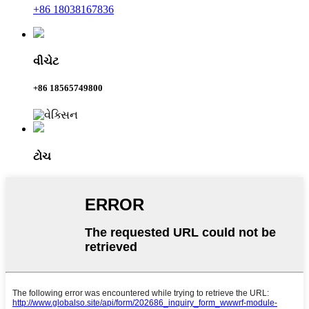
+86 18038167836
વીચેટ
+86 18565749800
ટોચ