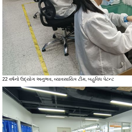
22 વર્ષનો ઉદ્યોગ અનુભવ, વ્યાવસાયિક ટીમ, બહુવિધ પેટન્ટ