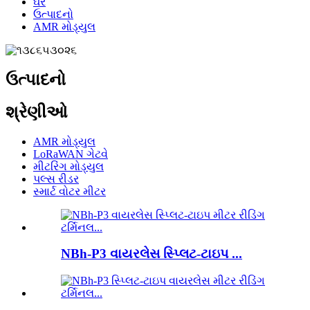
ઘર
ઉત્પાદનો
AMR મોડ્યુલ
ઉત્પાદનો
શ્રેણીઓ
AMR મોડ્યુલ
LoRaWAN ગેટવે
મીટરિંગ મોડ્યુલ
પલ્સ રીડર
સ્માર્ટ વોટર મીટર
NBh-P3 વાયરલેસ સ્પ્લિટ-ટાઇપ ...