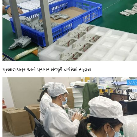
પ્રમાણપત્ર અને પ્રકાર મંજૂરી વગેરેમાં સહાય.