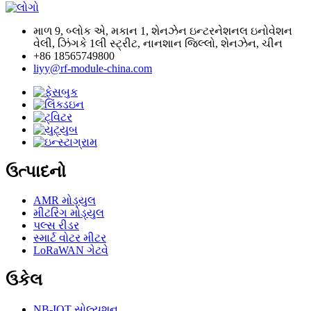
માળ 9, બ્લોક એ, મકાન 1, શેનઝેન ઇન્ટરનેશનલ ઇનોવેશન
વેલી, ઝિંગકે 1લી સ્ટ્રીટ, નાનશાન જિલ્લો, શેનઝેન, ચીન
+86 18565749800
liyy@rf-module-china.com
ઉત્પાદનો
AMR મોડ્યુલ
મીટરિંગ મોડ્યુલ
પલ્સ રીડર
સ્માર્ટ વોટર મીટર
LoRaWAN ગેટવે
ઉકેલ
NB-IOT સોલ્યુશન