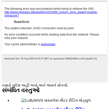
તમારો સંદેશ અહીં લખો અને અમને મોકલો.
સંબંધિત વસ્તુઓ