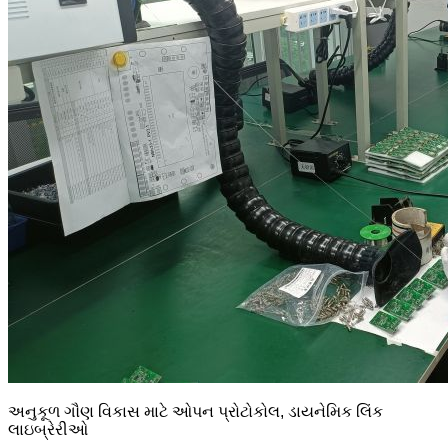
અનુકૂળ ગૌણ વિકાસ માટે ઓપન પ્રોટોકોલ, ડાયનેમિક લિંક
લાઇબ્રેરીઓ