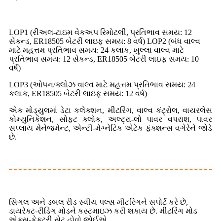
LOP1 (રીઅલ-ટાઇમ વેકઅપ રિમોટલી, પ્રતિભાવ સમય: 12
સેકન્ડ, ER18505 બેટરી લાઇફ સમય: 8 વર્ષ) LOP2 (બંધ વાલ્વ
માટે મહત્તમ પ્રતિભાવ સમય: 24 કલાક, ખુલ્લા વાલ્વ માટે
પ્રતિભાવ સમય: 12 સેકન્ડ, ER18505 બેટરી લાઇફ સમય: 10
વર્ષ)
LOP3 (ઓપન/ક્લોઝ વાલ્વ માટે મહત્તમ પ્રતિભાવ સમય: 24
કલાક, ER18505 બેટરી લાઇફ સમય: 12 વર્ષ)
એક મોડ્યુલમાં ડેટા કલેક્શન, મીટરિંગ, વાલ્વ કંટ્રોલ, વાયરલેસ
કોમ્યુનિકેશન, સોફ્ટ ક્લોક, અલ્ટ્રા-લો પાવર વપરાશ, પાવર
સપ્લાય મેનેજમેન્ટ, એન્ટી-મેગ્નેટિક એટેક ફંક્શન્સ વગેરેને જોડે
છે.
સિંગલ અને ડબલ રીડ સ્વીચ પલ્સ મીટરિંગને સપોર્ટ કરે છે,
ડાયરેક્ટ-રીડિંગ મોડને કસ્ટમાઇઝ કરી શકાય છે. મીટરિંગ મોડ
એક્સ-ફેક્ટરી સેટ હોવો જોઈએ.