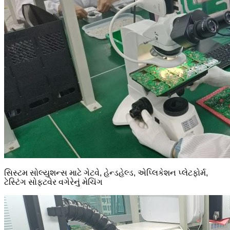
સિસ્ટમ સોલ્યુશન્સ માટે ગેટવે, હેન્ડહેલ્ડ, એપ્લિકેશન પ્લેટફોર્મ,
ટેસ્ટિંગ સોફ્ટવેર વગેરેનું મેચિંગ