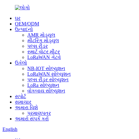
ઘર
OEM/ODM
ઉત્પાદનો
AMR મોડ્યુલ
મીટરિંગ મોડ્યુલ
પલ્સ રીડર
સ્માર્ટ વોટર મીટર
LoRaWAN ગેટવે
ઉકેલો
NB-IOT સોલ્યુશન
LoRaWAN સોલ્યુશન
પલ્સ રીડર સોલ્યુશન
LoRa સોલ્યુશન
વોકબાય સોલ્યુશન
સપોર્ટ
સમાચાર
અમારા વિશે
પ્રમાણપત્ર
અમારો સંપર્ક કરો
English