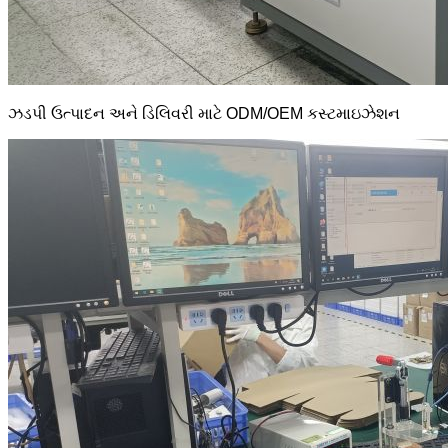
ઝડપી ઉત્પાદન અને ડિલિવરી માટે ODM/OEM કસ્ટમાઇઝેશન