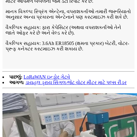
મીટર આપમેળે બબલની જેમ ડેટા રિપોર્ટ કરે છે.
માનક વિકલ્પ: સ્પ્રિંગ એન્ટેના, વપરાશકર્તાઓ તમારી જરૂરિયાતો
અનુસાર અન્ય પ્રકારના એન્ટેનાને પણ કસ્ટમાઇઝ કરી શકે છે.
વૈકલ્પિક સહાયક: ફારા કેપેસિટર (અથવા વપરાશકર્તાઓ તેને
જાતે ઓફર કરે છે અને વેલ્ડ કરે છે).
વૈકલ્પિક સહાયક: 3.6Ah ER18505 (ક્ષમતા પ્રકાર) બેટરી, વોટર-
પ્રૂફ કનેક્ટર કસ્ટમાઇઝ કરી શકાય છે.
પાછલું:
LoRaWAN ઇન્ડોર ગેટવે
આગળ:
ડાયહલ ડ્રાય સિંગલ-જેટ વોટર મીટર માટે પલ્સ રીડર