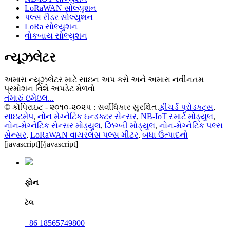
LoRaWAN સોલ્યુશન
પલ્સ રીડર સોલ્યુશન
LoRa સોલ્યુશન
વોકબાય સોલ્યુશન
ન્યૂઝલેટર
અમારા ન્યૂઝલેટર માટે સાઇન અપ કરો અને અમારા નવીનતમ
પ્રમોશન વિશે અપડેટ મેળવો
તમારું ઇમેઇલ...
© કૉપિરાઇટ - ૨૦૧૦-૨૦૨૫ : સર્વાધિકાર સુરક્ષિત.
ફીચર્ડ પ્રોડક્ટ્સ
,
સાઇટમેપ
,
નોન મેગ્નેટિક ઇન્ડક્ટર સેન્સર
,
NB-IoT સ્માર્ટ મોડ્યુલ
,
નોન-મેગ્નેટિક સેન્સર મોડ્યુલ
,
ઝિગ્બી મોડ્યુલ
,
નોન-મેગ્નેટિક પલ્સ
સેન્સર
,
LoRaWAN વાયરલેસ પલ્સ મીટર
,
બધા ઉત્પાદનો
[javascript]
[/javascript]
ફોન
ટેલ
+86 18565749800