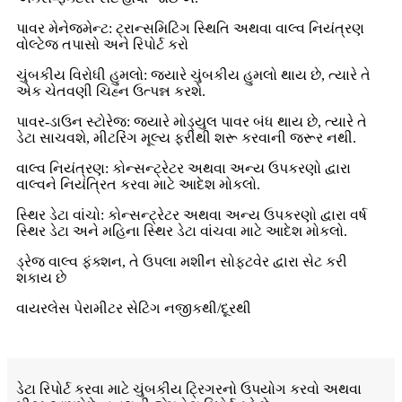
પાવર મેનેજમેન્ટ: ટ્રાન્સમિટિંગ સ્થિતિ અથવા વાલ્વ નિયંત્રણ
વોલ્ટેજ તપાસો અને રિપોર્ટ કરો
ચુંબકીય વિરોધી હુમલો: જ્યારે ચુંબકીય હુમલો થાય છે, ત્યારે તે
એક ચેતવણી ચિહ્ન ઉત્પન્ન કરશે.
પાવર-ડાઉન સ્ટોરેજ: જ્યારે મોડ્યુલ પાવર બંધ થાય છે, ત્યારે તે
ડેટા સાચવશે, મીટરિંગ મૂલ્ય ફરીથી શરૂ કરવાની જરૂર નથી.
વાલ્વ નિયંત્રણ: કોન્સન્ટ્રેટર અથવા અન્ય ઉપકરણો દ્વારા
વાલ્વને નિયંત્રિત કરવા માટે આદેશ મોકલો.
સ્થિર ડેટા વાંચો: કોન્સન્ટ્રેટર અથવા અન્ય ઉપકરણો દ્વારા વર્ષ
સ્થિર ડેટા અને મહિના સ્થિર ડેટા વાંચવા માટે આદેશ મોકલો.
ડ્રેજ વાલ્વ ફંક્શન, તે ઉપલા મશીન સોફ્ટવેર દ્વારા સેટ કરી
શકાય છે
વાયરલેસ પેરામીટર સેટિંગ નજીકથી/દૂરથી
ડેટા રિપોર્ટ કરવા માટે ચુંબકીય ટ્રિગરનો ઉપયોગ કરવો અથવા