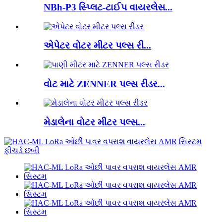
NBh-P3 સ્પ્લિટ-ટાઈપ વાયરલેસ...
એપેટર વોટર મીટર પલ્સ રી...
વોટ માટે ZENNER પલ્સ રીડર...
મેડાલેના વોટર મીટર પલ્સ...