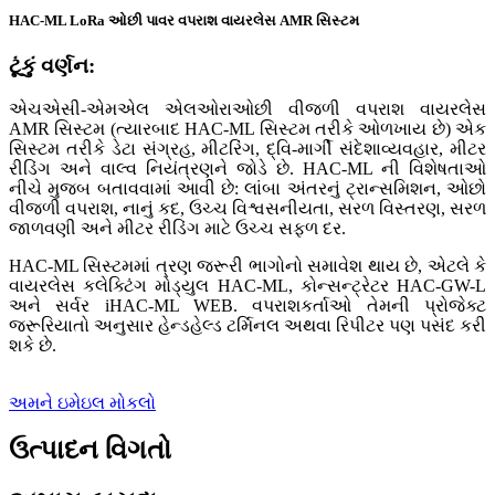
HAC-ML LoRa ઓછી પાવર વપરાશ વાયરલેસ AMR સિસ્ટમ
ટૂંકું વર્ણન:
એચએસી-એમએલ એલ
ઓરા
ઓછી વીજળી વપરાશ વાયરલેસ
AMR સિસ્ટમ (ત્યારબાદ HAC-ML સિસ્ટમ તરીકે ઓળખાય છે) એક
સિસ્ટમ તરીકે ડેટા સંગ્રહ, મીટરિંગ, દ્વિ-માર્ગી સંદેશાવ્યવહાર, મીટર
રીડિંગ અને વાલ્વ નિયંત્રણને જોડે છે. HAC-ML ની ​​વિશેષતાઓ
નીચે મુજબ બતાવવામાં આવી છે: લાંબા અંતરનું ટ્રાન્સમિશન, ઓછો
વીજળી વપરાશ, નાનું કદ, ઉચ્ચ વિશ્વસનીયતા, સરળ વિસ્તરણ, સરળ
જાળવણી અને મીટર રીડિંગ માટે ઉચ્ચ સફળ દર.
HAC-ML સિસ્ટમમાં ત્રણ જરૂરી ભાગોનો સમાવેશ થાય છે, એટલે કે
વાયરલેસ કલેક્ટિંગ મોડ્યુલ HAC-ML, કોન્સન્ટ્રેટર HAC-GW-L
અને સર્વર iHAC-ML WEB. વપરાશકર્તાઓ તેમની પ્રોજેક્ટ
જરૂરિયાતો અનુસાર હેન્ડહેલ્ડ ટર્મિનલ અથવા રિપીટર પણ પસંદ કરી
શકે છે.
અમને ઇમેઇલ મોકલો
ઉત્પાદન વિગતો