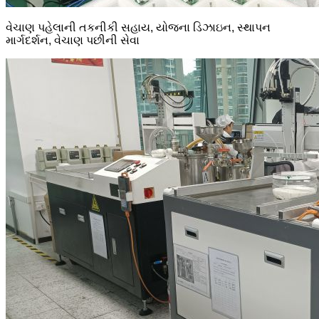
વેચાણ પહેલાની તકનીકી સહાય, યોજના ડિઝાઇન, સ્થાપન
માર્ગદર્શન, વેચાણ પછીની સેવા