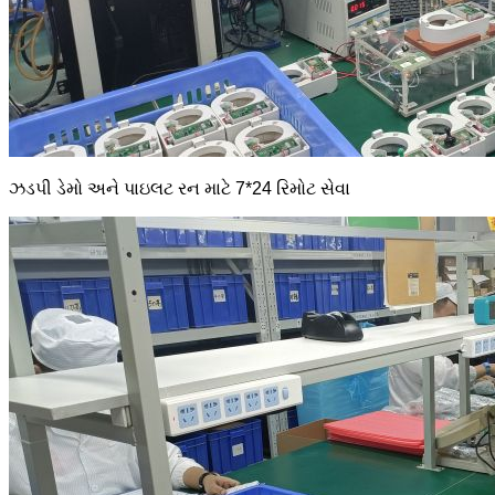
ઝડપી ડેમો અને પાઇલટ રન માટે 7*24 રિમોટ સેવા