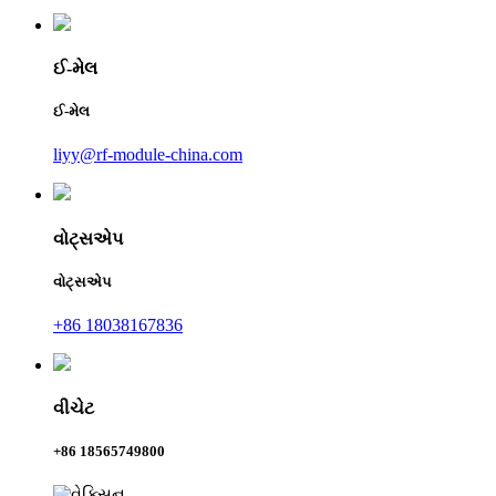
ઈ-મેલ
ઈ-મેલ
liyy@rf-module-china.com
વોટ્સએપ
વોટ્સએપ
+86 18038167836
વીચેટ
+86 18565749800