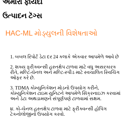
અમારા ફાયદા
ઉત્પાદન ટૅગ્સ
HAC-ML મોડ્યુલની વિશેષતાઓ
1. બબલ રિપોર્ટ ડેટા દર 24 કલાકે એકવાર આપમેળે આવે છે
2. શક્ય ફ્રીક્વન્સી હસ્તક્ષેપ ટાળવા માટે વધુ અસરકારક
રીતે, મલ્ટિ-ચેનલ અને મલ્ટિ-સ્પીડ માટે સ્વચાલિત સ્વિચિંગ
ઓફર કરે છે.
3. TDMA કોમ્યુનિકેશન મોડનો ઉપયોગ કરીને,
કોમ્યુનિકેશન ટાઇમ યુનિટને આપમેળે સિંક્રનાઇઝ કરવામાં
અને ડેટા અથડામણને સંપૂર્ણપણે ટાળવામાં સક્ષમ.
૪. કો-ચેનલ હસ્તક્ષેપ ટાળવા માટે ફ્રીક્વન્સી હોપિંગ
ટેકનોલોજીનો ઉપયોગ કરવો.