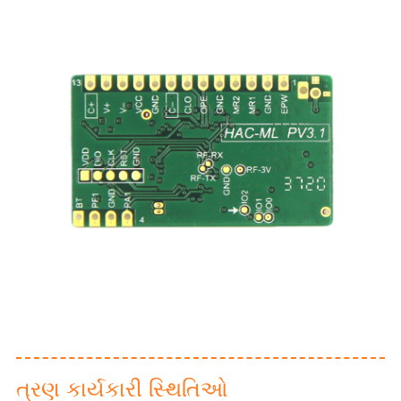
ત્રણ કાર્યકારી સ્થિતિઓ