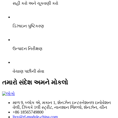
સહી કરો અને ચૂકવણી કરો
ડિઝાઇન પુષ્ટિકરણ
ઉત્પાદન નિરીક્ષણ
વેચાણ પછીની સેવા
તમારો સંદેશ અમને મોકલો
માળ 9, બ્લોક એ, મકાન 1, શેનઝેન ઇન્ટરનેશનલ ઇનોવેશન
વેલી, ઝિંગકે 1લી સ્ટ્રીટ, નાનશાન જિલ્લો, શેનઝેન, ચીન
+86 18565749800
liyy@rf-module-china.com