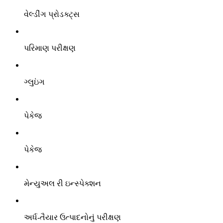
વેલ્ડીંગ પ્રોડક્ટ્સ
પરિમાણ પરીક્ષણ
ગ્લુઇંગ
પેકેજ
પેકેજ
મેન્યુઅલ રી ઇન્સ્પેક્શન
અર્ધ-તૈયાર ઉત્પાદનોનું પરીક્ષણ