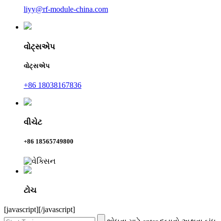
liyy@rf-module-china.com
વોટ્સએપ
વોટ્સએપ
+86 18038167836
વીચેટ
+86 18565749800
ટોચ
[javascript]
[/javascript]