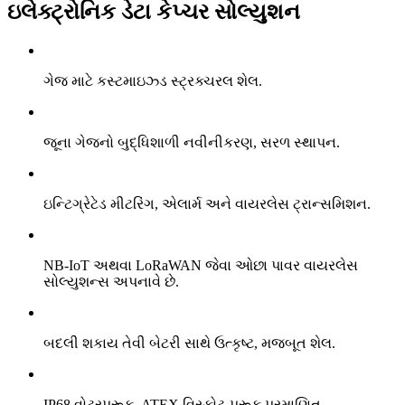
ઇલેક્ટ્રોનિક ડેટા કેપ્ચર સોલ્યુશન
ગેજ માટે કસ્ટમાઇઝ્ડ સ્ટ્રક્ચરલ શેલ.
જૂના ગેજનો બુદ્ધિશાળી નવીનીકરણ, સરળ સ્થાપન.
ઇન્ટિગ્રેટેડ મીટરિંગ, એલાર્મ અને વાયરલેસ ટ્રાન્સમિશન.
NB-IoT અથવા LoRaWAN જેવા ઓછા પાવર વાયરલેસ
સોલ્યુશન્સ અપનાવે છે.
બદલી શકાય તેવી બેટરી સાથે ઉત્કૃષ્ટ, મજબૂત શેલ.
IP68 વોટરપ્રૂફ, ATEX વિસ્ફોટ-પ્રૂફ પ્રમાણિત.