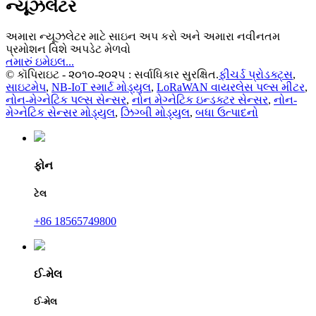
ન્યૂઝલેટર
અમારા ન્યૂઝલેટર માટે સાઇન અપ કરો અને અમારા નવીનતમ
પ્રમોશન વિશે અપડેટ મેળવો
તમારું ઇમેઇલ...
© કૉપિરાઇટ - ૨૦૧૦-૨૦૨૫ : સર્વાધિકાર સુરક્ષિત.
ફીચર્ડ પ્રોડક્ટ્સ
,
સાઇટમેપ
,
NB-IoT સ્માર્ટ મોડ્યુલ
,
LoRaWAN વાયરલેસ પલ્સ મીટર
,
નોન-મેગ્નેટિક પલ્સ સેન્સર
,
નોન મેગ્નેટિક ઇન્ડક્ટર સેન્સર
,
નોન-
મેગ્નેટિક સેન્સર મોડ્યુલ
,
ઝિગ્બી મોડ્યુલ
,
બધા ઉત્પાદનો
ફોન
ટેલ
+86 18565749800
ઈ-મેલ
ઈ-મેલ