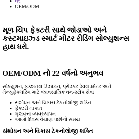
ઘર
OEM/ODM
મૂળ ચિપ ફેક્ટરી સાથે જોડાઓ અને
કસ્ટમાઇઝ્ડ સ્માર્ટ મીટર રીડિંગ સોલ્યુશન્સ
હાથ ધરો.
OEM/ODM નો 22 વર્ષનો અનુભવ
સોલ્યુશન, ફંક્શનલ ડિઝાઇન, પ્રોડક્ટ ડેવલપમેન્ટ અને
મેન્યુફેક્ચરિંગ માટે વ્યાવસાયિક વન-સ્ટોપ સેવા
સંશોધન અને વિકાસ ટેકનોલોજી શક્તિ
ફેક્ટરી તાકાત
ગુણવત્તા વ્યવસ્થાપન
આખો દિવસ વેચાણ પછીનો સમય
સંશોધન અને વિકાસ ટેકનોલોજી શક્તિ