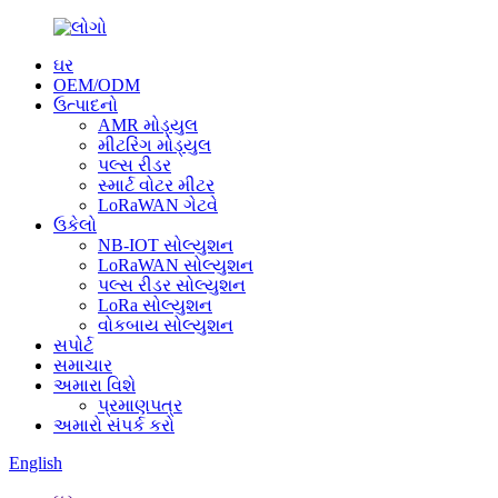
ઘર
OEM/ODM
ઉત્પાદનો
AMR મોડ્યુલ
મીટરિંગ મોડ્યુલ
પલ્સ રીડર
સ્માર્ટ વોટર મીટર
LoRaWAN ગેટવે
ઉકેલો
NB-IOT સોલ્યુશન
LoRaWAN સોલ્યુશન
પલ્સ રીડર સોલ્યુશન
LoRa સોલ્યુશન
વોકબાય સોલ્યુશન
સપોર્ટ
સમાચાર
અમારા વિશે
પ્રમાણપત્ર
અમારો સંપર્ક કરો
English