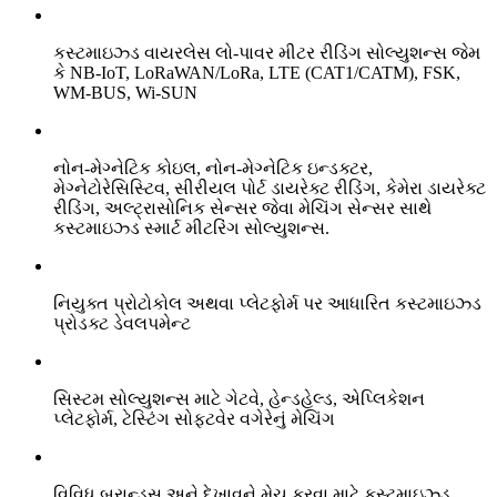
કસ્ટમાઇઝ્ડ વાયરલેસ લો-પાવર મીટર રીડિંગ સોલ્યુશન્સ જેમ
કે NB-IoT, LoRaWAN/LoRa, LTE (CAT1/CATM), FSK,
WM-BUS, Wi-SUN
નોન-મેગ્નેટિક કોઇલ, નોન-મેગ્નેટિક ઇન્ડક્ટર,
મેગ્નેટોરેસિસ્ટિવ, સીરીયલ પોર્ટ ડાયરેક્ટ રીડિંગ, કેમેરા ડાયરેક્ટ
રીડિંગ, અલ્ટ્રાસોનિક સેન્સર જેવા મેચિંગ સેન્સર સાથે
કસ્ટમાઇઝ્ડ સ્માર્ટ મીટરિંગ સોલ્યુશન્સ.
નિયુક્ત પ્રોટોકોલ અથવા પ્લેટફોર્મ પર આધારિત કસ્ટમાઇઝ્ડ
પ્રોડક્ટ ડેવલપમેન્ટ
સિસ્ટમ સોલ્યુશન્સ માટે ગેટવે, હેન્ડહેલ્ડ, એપ્લિકેશન
પ્લેટફોર્મ, ટેસ્ટિંગ સોફ્ટવેર વગેરેનું મેચિંગ
વિવિધ બ્રાન્ડ્સ અને દેખાવને મેચ કરવા માટે કસ્ટમાઇઝ્ડ