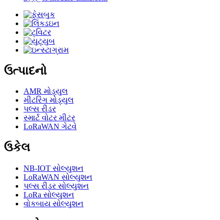
ઉત્પાદનો
AMR મોડ્યુલ
મીટરિંગ મોડ્યુલ
પલ્સ રીડર
સ્માર્ટ વોટર મીટર
LoRaWAN ગેટવે
ઉકેલ
NB-IOT સોલ્યુશન
LoRaWAN સોલ્યુશન
પલ્સ રીડર સોલ્યુશન
LoRa સોલ્યુશન
વોકબાય સોલ્યુશન