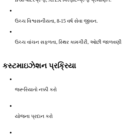
ઉચ્ચ વિશ્વસનીયતા, 8-15 વર્ષ સેવા જીવન.
ઉચ્ચ વાંચન સફળતા, સ્થિર કામગીરી, ઓછી જાળવણી
કસ્ટમાઇઝેશન પ્રક્રિયા
જરૂરિયાતો નક્કી કરો
યોજના પ્રદાન કરો