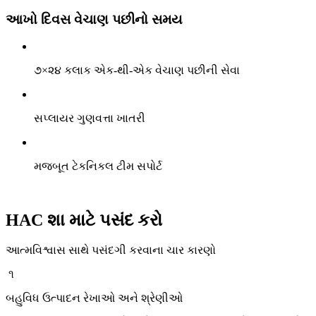
આખો દિવસ વેચાણ પછીનો સમય
૭×૨૪ કલાક એક-થી-એક વેચાણ પછીની સેવા
સપ્લાયર ગુણવત્તા ખાતરી
મજબૂત ટેકનિકલ ટીમ સપોર્ટ
HAC શા માટે પસંદ કરો
આત્મવિશ્વાસ સાથે પસંદગી કરવાના ચાર કારણો
૧
બહુવિધ ઉત્પાદન રેખાઓ અને શ્રેણીઓ