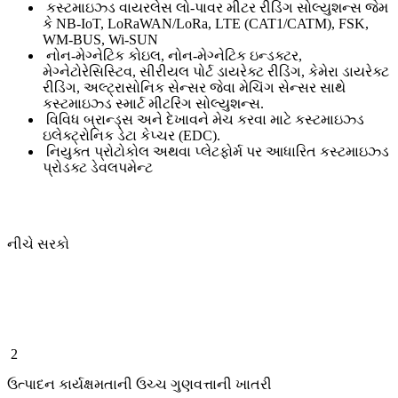
કસ્ટમાઇઝ્ડ વાયરલેસ લો-પાવર મીટર રીડિંગ સોલ્યુશન્સ જેમ
કે NB-IoT, LoRaWAN/LoRa, LTE (CAT1/CATM), FSK,
WM-BUS, Wi-SUN
નોન-મેગ્નેટિક કોઇલ, નોન-મેગ્નેટિક ઇન્ડક્ટર,
મેગ્નેટોરેસિસ્ટિવ, સીરીયલ પોર્ટ ડાયરેક્ટ રીડિંગ, કેમેરા ડાયરેક્ટ
રીડિંગ, અલ્ટ્રાસોનિક સેન્સર જેવા મેચિંગ સેન્સર સાથે
કસ્ટમાઇઝ્ડ સ્માર્ટ મીટરિંગ સોલ્યુશન્સ.
વિવિધ બ્રાન્ડ્સ અને દેખાવને મેચ કરવા માટે કસ્ટમાઇઝ્ડ
ઇલેક્ટ્રોનિક ડેટા કેપ્ચર (EDC).
નિયુક્ત પ્રોટોકોલ અથવા પ્લેટફોર્મ પર આધારિત કસ્ટમાઇઝ્ડ
પ્રોડક્ટ ડેવલપમેન્ટ
નીચે સરકો
2
ઉત્પાદન કાર્યક્ષમતાની ઉચ્ચ ગુણવત્તાની ખાતરી