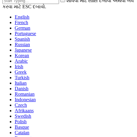
શોધવા માટે enter દબાવો અથવા બંધ
કરવા માટે ESC દબાવો.
English
French
German
Portuguese
Spanish
Russian
Japanese
Korean
Arabic
Irish
Greek
Turkish
Italian
Danish
Romanian
Indonesian
Czech
Afrikaans
Swedish
Polish
Basque
Catalan