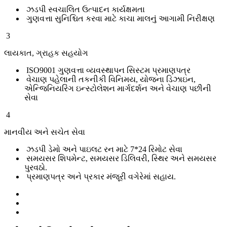
ઝડપી સ્વચાલિત ઉત્પાદન કાર્યક્ષમતા
ગુણવત્તા સુનિશ્ચિત કરવા માટે કાચા માલનું આગામી નિરીક્ષણ
3
લાયકાત, ગ્રાહક સહયોગ
ISO9001 ગુણવત્તા વ્યવસ્થાપન સિસ્ટમ પ્રમાણપત્ર
વેચાણ પહેલાની તકનીકી વિનિમય, યોજના ડિઝાઇન,
એન્જિનિયરિંગ ઇન્સ્ટોલેશન માર્ગદર્શન અને વેચાણ પછીની
સેવા
4
માનવીય અને સચેત સેવા
ઝડપી ડેમો અને પાઇલટ રન માટે 7*24 રિમોટ સેવા
સમયસર શિપમેન્ટ, સમયસર ડિલિવરી, સ્થિર અને સમયસર
પુરવઠો.
પ્રમાણપત્ર અને પ્રકાર મંજૂરી વગેરેમાં સહાય.