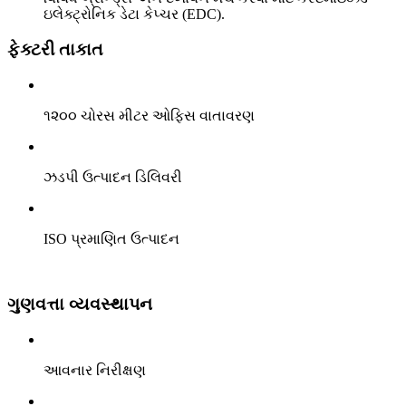
ઇલેક્ટ્રોનિક ડેટા કેપ્ચર (EDC).
ફેક્ટરી તાકાત
૧૨૦૦ ચોરસ મીટર ઓફિસ વાતાવરણ
ઝડપી ઉત્પાદન ડિલિવરી
ISO પ્રમાણિત ઉત્પાદન
ગુણવત્તા વ્યવસ્થાપન
આવનાર નિરીક્ષણ