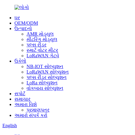
ઘર
OEM/ODM
ઉત્પાદનો
AMR મોડ્યુલ
મીટરિંગ મોડ્યુલ
પલ્સ રીડર
સ્માર્ટ વોટર મીટર
LoRaWAN ગેટવે
ઉકેલો
NB-IOT સોલ્યુશન
LoRaWAN સોલ્યુશન
પલ્સ રીડર સોલ્યુશન
LoRa સોલ્યુશન
વોકબાય સોલ્યુશન
સપોર્ટ
સમાચાર
અમારા વિશે
પ્રમાણપત્ર
અમારો સંપર્ક કરો
English