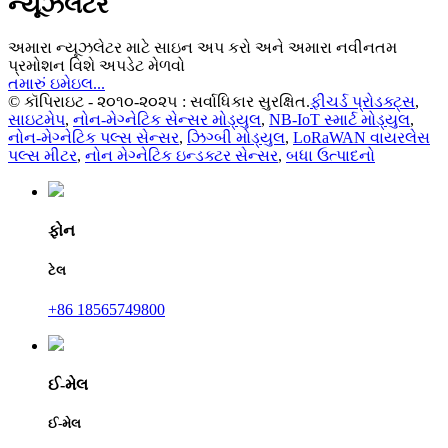
ન્યૂઝલેટર
અમારા ન્યૂઝલેટર માટે સાઇન અપ કરો અને અમારા નવીનતમ
પ્રમોશન વિશે અપડેટ મેળવો
તમારું ઇમેઇલ...
© કૉપિરાઇટ - ૨૦૧૦-૨૦૨૫ : સર્વાધિકાર સુરક્ષિત.
ફીચર્ડ પ્રોડક્ટ્સ
,
સાઇટમેપ
,
નોન-મેગ્નેટિક સેન્સર મોડ્યુલ
,
NB-IoT સ્માર્ટ મોડ્યુલ
,
નોન-મેગ્નેટિક પલ્સ સેન્સર
,
ઝિગ્બી મોડ્યુલ
,
LoRaWAN વાયરલેસ
પલ્સ મીટર
,
નોન મેગ્નેટિક ઇન્ડક્ટર સેન્સર
,
બધા ઉત્પાદનો
ફોન
ટેલ
+86 18565749800
ઈ-મેલ
ઈ-મેલ