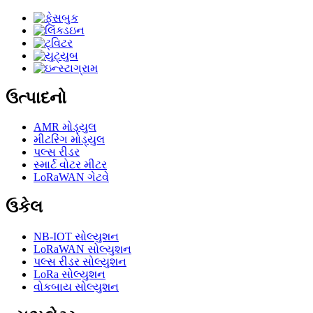
ઉત્પાદનો
AMR મોડ્યુલ
મીટરિંગ મોડ્યુલ
પલ્સ રીડર
સ્માર્ટ વોટર મીટર
LoRaWAN ગેટવે
ઉકેલ
NB-IOT સોલ્યુશન
LoRaWAN સોલ્યુશન
પલ્સ રીડર સોલ્યુશન
LoRa સોલ્યુશન
વોકબાય સોલ્યુશન