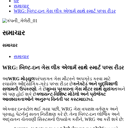
ઘર
સમાચાર
WRG: બિલ્ટ-ઇન ગેસ લીક ​​એલાર્મ સાથે સ્માર્ટ પલ્સ રીડર
સમાચાર
સમાચાર
સમાચાર
WRG: બિલ્ટ-ઇન ગેસ લીક ​​એલાર્મ સાથે સ્માર્ટ પલ્સ રીડર
આ
WRG મોડ્યુલ
પરંપરાગત ગેસ મીટરને અપગ્રેડ કરવા માટે
રચાયેલ ઔદ્યોગિક-ગ્રેડ પલ્સ રીડર છે
કનેક્ટેડ અને બુદ્ધિશાળી
સલામતી ઉપકરણો
. તે છે
મુખ્ય પ્રકારના ગેસ મીટર સાથે સુસંગત
અને
એ પણ હોઈ શકે છે
ક્લાયન્ટ-વિશિષ્ટ મોડેલો અને પ્રોજેક્ટ
આવશ્યકતાઓને અનુરૂપ વિનંતી પર કસ્ટમાઇઝ્ડ
.
એકવાર ઇન્સ્ટોલ થઈ ગયા પછી, WRG ગેસ વપરાશ વર્તણૂક અને
પ્રવાહ પેટર્નનું સતત નિરીક્ષણ કરે છે. તેના બિલ્ટ-ઇન લોજિક અને
અદ્યતન ચેતવણી સિસ્ટમનો ઉપયોગ કરીને, WRG આ કરી શકે છે: