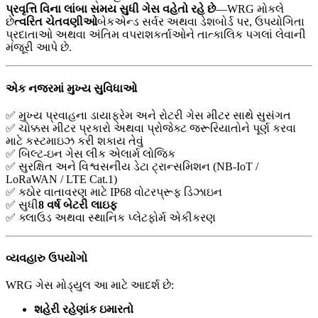
પ્રવૃત્તિ વિના લાંબા સમય સુધી ગેસ વહેતો રહે છે
—WRG મોકલે
છે
ત્વરિત ચેતવણીઓ
બેકએન્ડ સર્વર અથવા ડેશબોર્ડ પર, ઉપયોગિતા
પ્રદાતાઓ અથવા અંતિમ વપરાશકર્તાઓને તાત્કાલિક પગલાં લેવાની
મંજૂરી આપે છે.
એક નજરમાં મુખ્ય સુવિધાઓ
✅ મુખ્ય પ્રવાહના ડાયાફ્રેમ અને રોટરી ગેસ મીટર સાથે સુસંગત
✅ ચોક્કસ મીટર પ્રકારો અથવા પ્રોજેક્ટ જરૂરિયાતોને પૂર્ણ કરવા
માટે કસ્ટમાઇઝ કરી શકાય તેવું
✅ બિલ્ટ-ઇન ગેસ લીક ​​એલાર્મ લોજિક
✅ સુરક્ષિત અને વિશ્વસનીય ડેટા ટ્રાન્સમિશન (NB-IoT /
LoRaWAN / LTE Cat.1)
✅ કઠોર વાતાવરણ માટે IP68 વોટરપ્રૂફ ડિઝાઇન
✅ સુધી
8 વર્ષ બેટરી લાઇફ
✅ ક્લાઉડ અથવા સ્થાનિક પ્લેટફોર્મ એકીકરણ
વ્યવહારુ ઉપયોગો
WRG ગેસ મોડ્યુલ આ માટે આદર્શ છે:
શહેરી રહેણાંક ઇમારતો