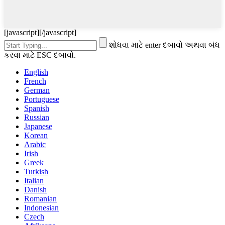
[javascript]
[/javascript]
શોધવા માટે enter દબાવો અથવા બંધ
કરવા માટે ESC દબાવો.
English
French
German
Portuguese
Spanish
Russian
Japanese
Korean
Arabic
Irish
Greek
Turkish
Italian
Danish
Romanian
Indonesian
Czech