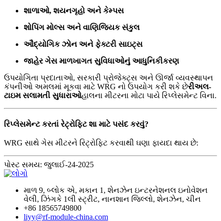
શાળાઓ, શયનગૃહો અને કેમ્પસ
શોપિંગ મોલ્સ અને વાણિજ્યિક સંકુલ
ઔદ્યોગિક ઝોન અને ફેક્ટરી સાઇટ્સ
જાહેર ગેસ માળખાગત સુવિધાઓનું આધુનિકીકરણ
ઉપયોગિતા પ્રદાતાઓ, સરકારી પ્રોજેક્ટ્સ અને ઊર્જા વ્યવસ્થાપન
કંપનીઓ અમલમાં મૂકવા માટે WRG નો ઉપયોગ કરી શકે છે
રીઅલ-
ટાઇમ સલામતી સુધારાઓ
હાલના મીટરના મોટા પાયે રિપ્લેસમેન્ટ વિના.
રિપ્લેસમેન્ટ કરતાં રેટ્રોફિટ શા માટે પસંદ કરવું?
WRG સાથે ગેસ મીટરને રિટ્રોફિટ કરવાથી ઘણા ફાયદા થાય છે:
પોસ્ટ સમય: જુલાઈ-24-2025
માળ 9, બ્લોક એ, મકાન 1, શેનઝેન ઇન્ટરનેશનલ ઇનોવેશન
વેલી, ઝિંગકે 1લી સ્ટ્રીટ, નાનશાન જિલ્લો, શેનઝેન, ચીન
+86 18565749800
liyy@rf-module-china.com