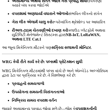
અસામાન્ય અથવા સતત ઓછો ગેસ પ્રવાહ શોધો
ઉપકરણો
ક્યારે બંધ કરવા જોઈએ
વપરાશમાં અણધાર્યા વધારાને ઓળખો
સંભવિત લીકનો સંકેત
ગેસ લીક ​​એલાર્મ ચાલુ કરો
રૂપરેખાંકિત થ્રેશોલ્ડ પર આધારિત
રીઅલ-ટાઇમ ચેતવણીઓ દબાણ કરો
ક્લાઉડ પ્લેટફોર્મ અથવા
યુટિલિટી મેનેજમેન્ટ સિસ્ટમ્સ દ્વારા
NB-IoT, LoRaWAN,
અથવા LTE Cat.1
આ જૂના મિકેનિકલ મીટરને પણ
સક્રિય સલામતી મોનિટર
.
WRG કેવી રીતે કાર્ય કરે છે: પલ્સથી પ્રોટેક્શન સુધી
WRG મિકેનિકલ મીટરમાંથી પલ્સ વાંચે છે અને એમ્બેડેડ અલ્ગોરિધમ
દ્વારા ડેટા પર પ્રક્રિયા કરે છે. તે વિશ્લેષણ કરે છે:
પ્રવાહનો સમયગાળો
ઉપયોગના સમયની વિસંગતતાઓ
નિષ્ક્રિય સમય વપરાશ વર્તન
જ્યારે અસામાન્ય પ્રવાહ જોવા મળે છે—જેમ કે
વપરાશકર્તાની