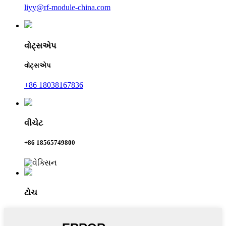
liyy@rf-module-china.com
વોટ્સએપ
વોટ્સએપ
+86 18038167836
વીચેટ
+86 18565749800
ટોચ