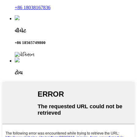
+86 18038167836
વીચેટ
+86 18565749800
ટોચ