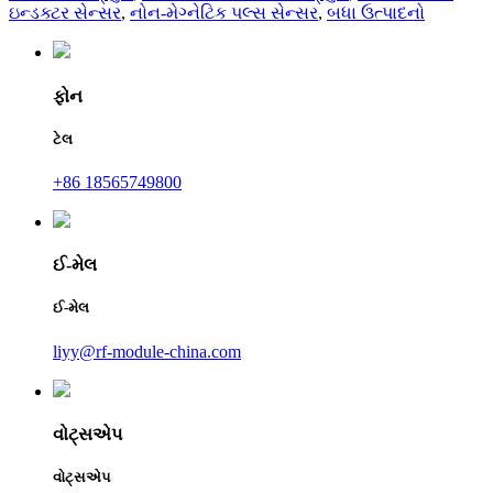
ઇન્ડક્ટર સેન્સર
,
નોન-મેગ્નેટિક પલ્સ સેન્સર
,
બધા ઉત્પાદનો
ફોન
ટેલ
+86 18565749800
ઈ-મેલ
ઈ-મેલ
liyy@rf-module-china.com
વોટ્સએપ
વોટ્સએપ