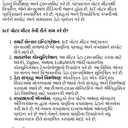
ડેટાનું નિરીક્ષણ અને ટ્રાન્સમિટ કરે છે. પરંપરાગત વોટર મીટરથી
વિપરીત, જેને મેન્યુઅલ રીડિંગની જરૂર હોય છે, IoT વોટર મીટર
પ્રક્રિયાને સ્વચાલિત કરે છે, ગ્રાહકો અને ઉપયોગિતા કંપનીઓ
બંનેને સચોટ અને સમયસર ડેટા પ્રદાન કરે છે.
IoT વોટર મીટર કેવી રીતે કામ કરે છે?
સ્માર્ટ સેન્સર ઇન્ટિગ્રેશન
: IoT વોટર મીટર અદ્યતન
સેન્સરથી સજ્જ છે જે પાણીના પ્રવાહ અને વપરાશને સચોટ
રીતે માપે છે.
વાયરલેસ કોમ્યુનિકેશન
: આ મીટર ડેટા ટ્રાન્સમિટ કરવા માટે
Wi-Fi, Zigbee, અથવા LoRaWAN જેવી વાયરલેસ
કોમ્યુનિકેશન ટેકનોલોજીનો ઉપયોગ કરે છે. આ વિવિધ અંતર
પર સતત અને વિશ્વસનીય ડેટા ટ્રાન્સમિશન સુનિશ્ચિત કરે છે.
ડેટા સંગ્રહ અને વિશ્લેષણ
: એકત્રિત ડેટા એક કેન્દ્રિય
સિસ્ટમમાં મોકલવામાં આવે છે જ્યાં તેનો સંગ્રહ અને વિશ્લેષણ
કરવામાં આવે છે. આ રીઅલ-ટાઇમ મોનિટરિંગ અને ઐતિહાસિક
ડેટા વિશ્લેષણ માટે પરવાનગી આપે છે.
વપરાશકર્તા ઍક્સેસ
: ગ્રાહકો વેબ પોર્ટલ અથવા મોબાઇલ
એપ્લિકેશન્સ દ્વારા તેમના પાણીના વપરાશના ડેટાને ઍક્સેસ
કરી શકે છે, જે તેમના વપરાશના દાખલાઓમાં આંતરદૃષ્ટિ
પ્રદાન કરે છે અને તેમને તેમના પાણીના ઉપયોગને વધુ
અસરકારક રીતે સંચાલિત કરવામાં મદદ કરે છે.