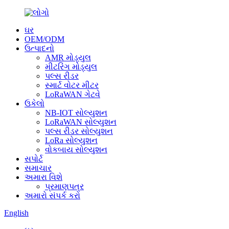
ઘર
OEM/ODM
ઉત્પાદનો
AMR મોડ્યુલ
મીટરિંગ મોડ્યુલ
પલ્સ રીડર
સ્માર્ટ વોટર મીટર
LoRaWAN ગેટવે
ઉકેલો
NB-IOT સોલ્યુશન
LoRaWAN સોલ્યુશન
પલ્સ રીડર સોલ્યુશન
LoRa સોલ્યુશન
વોકબાય સોલ્યુશન
સપોર્ટ
સમાચાર
અમારા વિશે
પ્રમાણપત્ર
અમારો સંપર્ક કરો
English