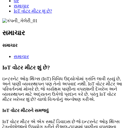
ઘર
સમાચાર
IoT વોટર મીટર શું છે?
સમાચાર
સમાચાર
સમાચાર
IoT વોટર મીટર શું છે?
ઇન્ટરનેટ ઓફ થિંગ્સ (IoT) વિવિધ ઉદ્યોગોમાં ક્રાંતિ લાવી રહ્યું છે,
અને પાણી વ્યવસ્થાપન પણ તેનો અપવાદ નથી. IoT વોટર મીટર આ
પરિવર્તનમાં મોખરે છે, જે કાર્યક્ષમ પાણીના વપરાશની દેખરેખ અને
વ્યવસ્થાપન માટે અદ્યતન ઉકેલો પ્રદાન કરે છે. પરંતુ IoT વોટર
મીટર ખરેખર શું છે? ચાલો વિગતોનું અન્વેષણ કરીએ.
IoT વોટર મીટરને સમજવું
IoT વોટર મીટર એ એક સ્માર્ટ ડિવાઇસ છે જે ઇન્ટરનેટ ઓફ થિંગ્સ
ટેકનોલોજીનો ઉપયોગ કરીને રીઅલ-ટાઇમમાં પાણીના વપરાશના