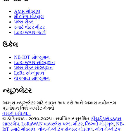
AMR મોડ્યુલ
મીટરિંગ મોડ્યુલ
પલ્સ રીડર
સ્માર્ટ વોટર મીટર
LoRaWAN ગેટવે
ઉકેલ
NB-IOT સોલ્યુશન
LoRaWAN સોલ્યુશન
પલ્સ રીડર સોલ્યુશન
LoRa સોલ્યુશન
વોકબાય સોલ્યુશન
ન્યૂઝલેટર
અમારા ન્યૂઝલેટર માટે સાઇન અપ કરો અને અમારા નવીનતમ
પ્રમોશન વિશે અપડેટ મેળવો
તમારું ઇમેઇલ...
© કૉપિરાઇટ - ૨૦૧૦-૨૦૨૫ : સર્વાધિકાર સુરક્ષિત.
ફીચર્ડ પ્રોડક્ટ્સ
,
સાઇટમેપ
,
LoRaWAN વાયરલેસ પલ્સ મીટર
,
ઝિગ્બી મોડ્યુલ
,
NB-
IoT સ્માર્ટ મોડ્યુલ
,
નોન-મેગ્નેટિક સેન્સર મોડ્યુલ
,
નોન મેગ્નેટિક