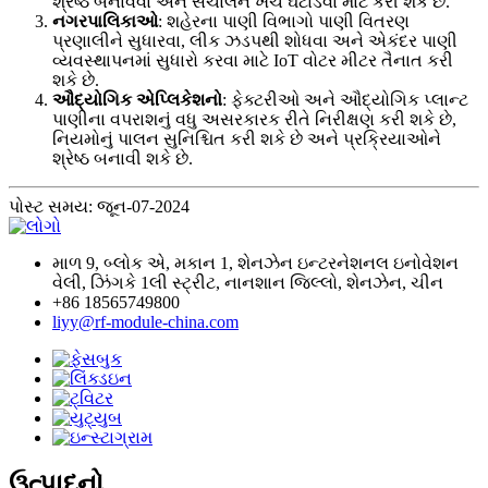
શ્રેષ્ઠ બનાવવા અને સંચાલન ખર્ચ ઘટાડવા માટે કરી શકે છે.
નગરપાલિકાઓ
: શહેરના પાણી વિભાગો પાણી વિતરણ
પ્રણાલીને સુધારવા, લીક ઝડપથી શોધવા અને એકંદર પાણી
વ્યવસ્થાપનમાં સુધારો કરવા માટે IoT વોટર મીટર તૈનાત કરી
શકે છે.
ઔદ્યોગિક એપ્લિકેશનો
: ફેક્ટરીઓ અને ઔદ્યોગિક પ્લાન્ટ
પાણીના વપરાશનું વધુ અસરકારક રીતે નિરીક્ષણ કરી શકે છે,
નિયમોનું પાલન સુનિશ્ચિત કરી શકે છે અને પ્રક્રિયાઓને
શ્રેષ્ઠ બનાવી શકે છે.
પોસ્ટ સમય: જૂન-07-2024
માળ 9, બ્લોક એ, મકાન 1, શેનઝેન ઇન્ટરનેશનલ ઇનોવેશન
વેલી, ઝિંગકે 1લી સ્ટ્રીટ, નાનશાન જિલ્લો, શેનઝેન, ચીન
+86 18565749800
liyy@rf-module-china.com
ઉત્પાદનો