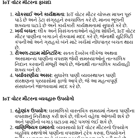
IoT વોટર મીટરના ફાયદા
ચોકસાઈ અને કાર્યક્ષમતા
: IoT વોટર મીટર ચોક્કસ માપન પૂરું
પાડે છે અને ડેટા સંગ્રહને સ્વચાલિત કરે છે, માનવ ભૂલની
શક્યતા ઘટાડે છે અને કાર્યકારી કાર્યક્ષમતામાં સુધારો કરે છે.
ખર્ચ બચત
: લીક અને વિસંગતતાઓને વહેલા શોધીને, IoT વોટર
મીટર પાણીના બગાડને રોકવામાં મદદ કરે છે, જેનાથી યુટિલિટી
કંપનીઓ અને ગ્રાહકો બંને માટે ખર્ચમાં નોંધપાત્ર બચત થાય
છે.
રીઅલ-ટાઇમ મોનિટરિંગ
: સતત દેખરેખ લીકેજ અથવા
અસામાન્ય પાણીના વપરાશ જેવી સમસ્યાઓનું તાત્કાલિક
નિદાન કરવાની મંજૂરી આપે છે, જેનાથી તાત્કાલિક કાર્યવાહી
શક્ય બને છે.
પર્યાવરણીય અસર
: સુધારેલ પાણી વ્યવસ્થાપન પાણી
સંરક્ષણના પ્રયાસોમાં ફાળો આપે છે, જે આ મહત્વપૂર્ણ
સંસાધનને જાળવવામાં મદદ કરે છે.
IoT વોટર મીટરના વ્યવહારુ ઉપયોગો
રહેણાંક ઉપયોગ
: ઘરમાલિકો વાસ્તવિક સમયમાં તેમના પાણીના
વપરાશનું નિરીક્ષણ કરી શકે છે, લીકને વહેલા ઓળખી શકે છે
અને પાણીનો બગાડ ઘટાડવા માટે પગલાં લઈ શકે છે.
વાણિજ્યિક ઇમારતો
: વ્યવસાયો IoT વોટર મીટરનો ઉપયોગ
બહુવિધ સ્થળોએ પાણીના વપરાશને ટ્રેક કરવા, ઉપયોગને