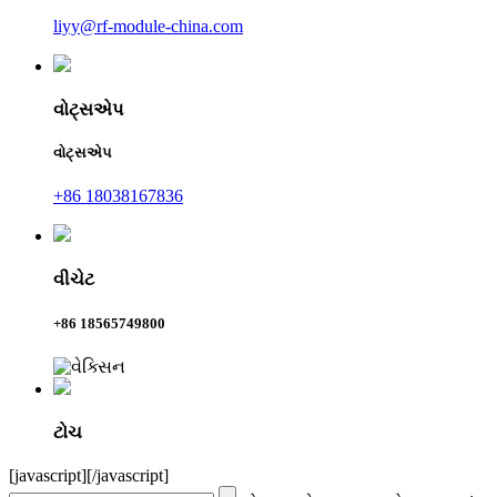
liyy@rf-module-china.com
વોટ્સએપ
વોટ્સએપ
+86 18038167836
વીચેટ
+86 18565749800
ટોચ
[javascript]
[/javascript]