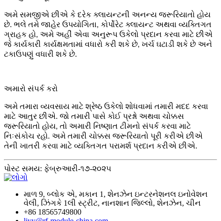
અમે સમજીએ છીએ કે દરેક ક્લાયન્ટની અનન્ય જરૂરિયાતો હોય
છે. ભલે તમે જાહેર ઉપયોગિતા, કોર્પોરેટ ક્લાયન્ટ અથવા વ્યક્તિગત
ગ્રાહક હો, અમે અહીં એવા અનુરૂપ ઉકેલો પ્રદાન કરવા માટે છીએ
જે કાર્યકારી કાર્યક્ષમતામાં વધારો કરી શકે છે, ખર્ચ ઘટાડી શકે છે અને
ટકાઉપણું વધારી શકે છે.
અમારો સંપર્ક કરો
અમે તમારા વ્યવસાય માટે શ્રેષ્ઠ ઉકેલો શોધવામાં તમારી મદદ કરવા
માટે આતુર છીએ. જો તમારી પાસે કોઈ પ્રશ્નો અથવા ચોક્કસ
જરૂરિયાતો હોય, તો અમારી નિષ્ણાત ટીમનો સંપર્ક કરવા માટે
નિઃસંકોચ રહો. અમે તમારી ચોક્કસ જરૂરિયાતો પૂરી કરીએ છીએ
તેની ખાતરી કરવા માટે વ્યક્તિગત પરામર્શ પ્રદાન કરીએ છીએ.
પોસ્ટ સમય: ફેબ્રુઆરી-૧૭-૨૦૨૫
માળ 9, બ્લોક એ, મકાન 1, શેનઝેન ઇન્ટરનેશનલ ઇનોવેશન
વેલી, ઝિંગકે 1લી સ્ટ્રીટ, નાનશાન જિલ્લો, શેનઝેન, ચીન
+86 18565749800
liyy@rf-module-china.com