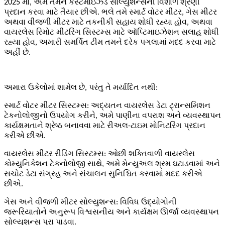
2025 માં, અમે તમને કસ્ટમાઇઝ્ડ સોલ્યુશન્સની વિશાળ શ્રેણી
પ્રદાન કરવા માટે તૈયાર છીએ. ભલે તમે સ્માર્ટ વોટર મીટર, ગેસ મીટર
અથવા વીજળી મીટર માટે તકનીકી સહાય શોધી રહ્યા હોવ, અથવા
વાયરલેસ રિમોટ મીટરિંગ સિસ્ટમ્સ માટે ઑપ્ટિમાઇઝેશન સલાહ શોધી
રહ્યા હોવ, અમારી સમર્પિત ટીમ તમને દરેક પગલામાં મદદ કરવા માટે
અહીં છે.
અમારા ઉકેલોમાં શામેલ છે, પરંતુ તે મર્યાદિત નથી:
સ્માર્ટ વોટર મીટર સિસ્ટમ્સ: અદ્યતન વાયરલેસ ડેટા ટ્રાન્સમિશન
ટેકનોલોજીનો ઉપયોગ કરીને, અમે પાણીના વપરાશ અને વ્યવસ્થાપન
કાર્યક્ષમતાને શ્રેષ્ઠ બનાવવા માટે રીઅલ-ટાઇમ મોનિટરિંગ પ્રદાન
કરીએ છીએ.
વાયરલેસ મીટર રીડિંગ સિસ્ટમ્સ: ઓછી શક્તિવાળી વાયરલેસ
કોમ્યુનિકેશન ટેકનોલોજી સાથે, અમે મેન્યુઅલ શ્રમ ઘટાડવામાં અને
સચોટ ડેટા સંગ્રહ અને સંચાલન સુનિશ્ચિત કરવામાં મદદ કરીએ
છીએ.
ગેસ અને વીજળી મીટર સોલ્યુશન્સ: વિવિધ ઉદ્યોગોની
જરૂરિયાતોને અનુરૂપ વિશ્વસનીય અને કાર્યક્ષમ ઊર્જા વ્યવસ્થાપન
સોલ્યુશન્સ પૂરા પાડવા.