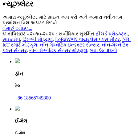
ન્યૂઝલેટર
અમારા ન્યૂઝલેટર માટે સાઇન અપ કરો અને અમારા નવીનતમ
પ્રમોશન વિશે અપડેટ મેળવો
તમારું ઇમેઇલ...
© કૉપિરાઇટ - ૨૦૧૦-૨૦૨૫ : સર્વાધિકાર સુરક્ષિત.
ફીચર્ડ પ્રોડક્ટ્સ
,
સાઇટમેપ
,
ઝિગ્બી મોડ્યુલ
,
LoRaWAN વાયરલેસ પલ્સ મીટર
,
NB-
IoT સ્માર્ટ મોડ્યુલ
,
નોન મેગ્નેટિક ઇન્ડક્ટર સેન્સર
,
નોન-મેગ્નેટિક
પલ્સ સેન્સર
,
નોન-મેગ્નેટિક સેન્સર મોડ્યુલ
,
બધા ઉત્પાદનો
ફોન
ટેલ
+86 18565749800
ઈ-મેલ
ઈ-મેલ