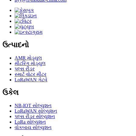
ઉત્પાદનો
AMR મોડ્યુલ
મીટરિંગ મોડ્યુલ
પલ્સ રીડર
સ્માર્ટ વોટર મીટર
LoRaWAN ગેટવે
ઉકેલ
NB-IOT સોલ્યુશન
LoRaWAN સોલ્યુશન
પલ્સ રીડર સોલ્યુશન
LoRa સોલ્યુશન
વોકબાય સોલ્યુશન