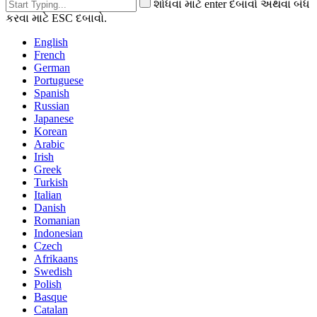
શોધવા માટે enter દબાવો અથવા બંધ
કરવા માટે ESC દબાવો.
English
French
German
Portuguese
Spanish
Russian
Japanese
Korean
Arabic
Irish
Greek
Turkish
Italian
Danish
Romanian
Indonesian
Czech
Afrikaans
Swedish
Polish
Basque
Catalan