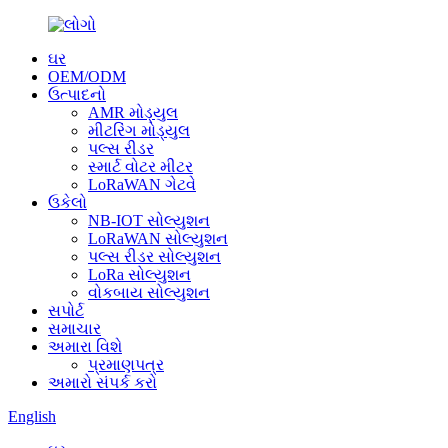
ઘર
OEM/ODM
ઉત્પાદનો
AMR મોડ્યુલ
મીટરિંગ મોડ્યુલ
પલ્સ રીડર
સ્માર્ટ વોટર મીટર
LoRaWAN ગેટવે
ઉકેલો
NB-IOT સોલ્યુશન
LoRaWAN સોલ્યુશન
પલ્સ રીડર સોલ્યુશન
LoRa સોલ્યુશન
વોકબાય સોલ્યુશન
સપોર્ટ
સમાચાર
અમારા વિશે
પ્રમાણપત્ર
અમારો સંપર્ક કરો
English